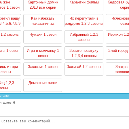
б жён
Карточный домик
Карантин фильм
Кедровая бу
тов 1 сезон
2013 все серии
сери
третил вашу
Как избежать
Их перепутали в
Исчезнов
,4,5,6,7,8,9
наказания за
роддоме 1,2,3 сезоны
сезо
зоны
убийство 1,2 сезоны
1,2 сезоны
Чужаки 1 сезон
Избранный 1,2,3
Иерихон 1,2
сезоны
ты 1 сезон
Игра в молчанку 1
Зовите повитуху
Злой город 
сезон
1,2,3,4 сезоны
ись и гори
Заказчик 1 сезон
Зажигай 1,2 сезоны
Завтра 
сезоны
закончи
ец 1,2,3
Домашние очаги
зоны
в
:
2661
нтариев
:
0