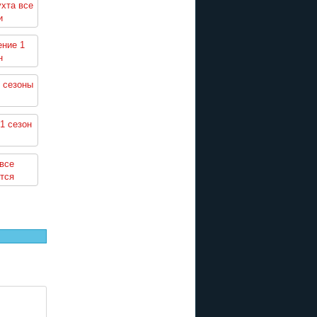
хта все
и
ение 1
н
 сезоны
1 сезон
все
тся