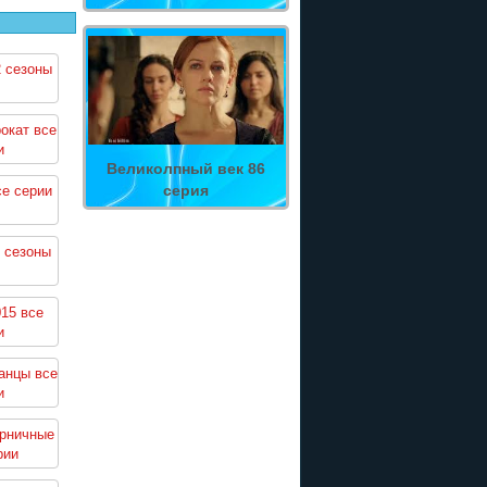
2 сезоны
окат все
и
Великолпный век 86
серия
се серии
 сезоны
15 все
и
анцы все
и
орничные
рии