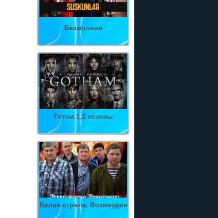
Безмолвие
Готэм 1,2 сезоны
Белая стрела. Возмездие