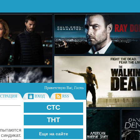
Приветствую Вас
,
Гость
ИСТРАЦИЯ
ВХОД
RSS
СТС
ТНТ
пытаются
Еще на сайте
синдикат.