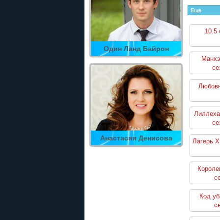
Еще
10.5
Один Ланд Байрон
Манхэ
се
Любовн
Лиллеха
се
Анастасия Денисова
Лагерь Х
Короле
с
Код уб
с