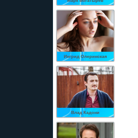
Марк Богатырев
Ингрид Олеринская
Влад Кадони