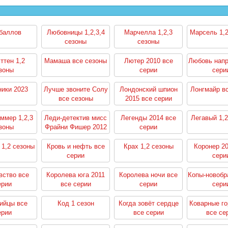
 баллов
Любовницы 1,2,3,4
Марчелла 1,2,3
Марсель 1,
сезоны
сезоны
ттен 1,2
Мамаша все сезоны
Лютер 2010 все
Любовь напр
зоны
серии
сери
ики 2023
Лучше звоните Солу
Лондонский шпион
Лонгмайр в
все сезоны
2015 все серии
ммер 1,2,3
Леди-детектив мисс
Легенды 2014 все
Легавый 1,2
зоны
Фрайни Фишер 2012
серии
все серии
 1,2 сезоны
Кровь и нефть все
Крах 1,2 сезоны
Коронер 20
серии
сери
вство все
Королева юга 2011
Королева ночи все
Копы-новобр
ерии
все серии
серии
сери
ийцы все
Код 1 сезон
Когда зовёт сердце
Коварные г
ерии
все серии
все се