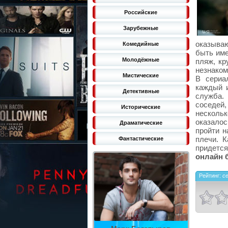
Российские
Зарубежные
оказыва
Комедийные
быть име
Молодёжные
пляж, кр
незнаком
Мистические
В сериа
каждый 
Детективные
служба. 
соседей,
Исторические
несколь
оказалос
Драматические
пройти н
плечи. 
Фантастические
придется
онлайн 
Рейтинг:
с