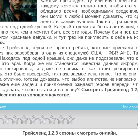
Каждый преследует ту или иную действит
каждому хочется только того, чтобы его у
обладало всеми необходимыми сведениям
они могли в любой момент доказать, кто с
агентств самый лучший. Так вот, три молод
ются под одной крышей. Каждый стремится быть настоящим, 
нно тем, кем и мечтал быть все эти годы. Почему бы и нет, в
угом красивые девушки, и тут грех не пригласить к себе на н
ку.
ле Грейсленд герои не просто ребята, которые приехали о
из них завербован в одну из спецслужб США – ФБР, АНБ, Т
Находясь под одной крышей, они даже не подозревали, что 
 это враг. Когда же им становится известна данная информ
ко шокированы, и даже не понимают, как стоит реагироват
ь, это было проверкой, так называемое испытание. Что ж, они
а отлично, готовы доказать, что выбор агентства не напрасно
Какие еще задачи и приключения ожидают героев впереди, ч
 сделать, чтобы остаться на плаву?
Смотреть Грейсленд 1,2
бесплатно в хорошем качестве.
ерия
Проголосо
Грейсленд 1,2,3 сезоны смотреть онлайн.