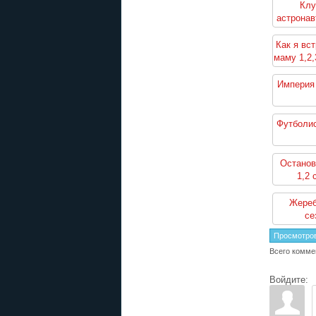
Клу
астронав
Как я вс
маму 1,2,3
се
Империя 
Футболис
Останов
1,2 
Жереб
се
Просмотро
Всего комме
Войдите: