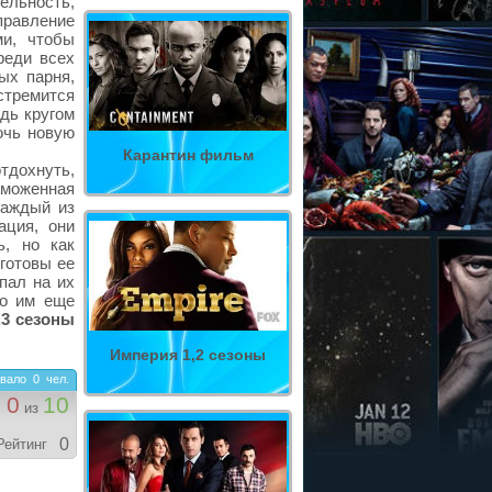
ельность,
правление
и, чтобы
реди всех
ых парня,
стремится
едь кругом
очь новую
Карантин фильм
тдохнуть,
аможенная
каждый из
ация, они
ь, но как
 готовы ее
 пал на их
то им еще
,3 сезоны
Империя 1,2 сезоны
вало
0
чел.
0
10
из
0
Рейтинг