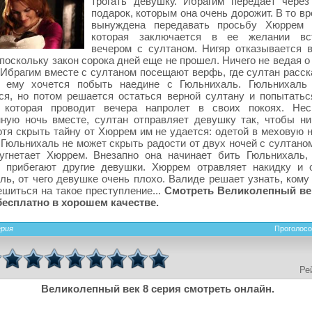
трогать девушку. Ибрагим передает чере
подарок, которым она очень дорожит. В то в
вынуждена передавать просьбу Хюррем И
которая заключается в ее желании вст
вечером с султаном. Нигяр отказывается 
 поскольку закон сорока дней еще не прошел. Ничего не ведая 
Ибрагим вместе с султаном посещают верфь, где султан расск
о ему хочется побыть наедине с Гюльнихаль. Гюльнихаль
ся, но потом решается остаться верной султану и попытатьс
 которая проводит вечера напролет в своих покоях. Нес
ную ночь вместе, султан отправляет девушку так, чтобы ни
отя скрыть тайну от Хюррем им не удается: одетой в меховую 
 Гюльнихаль не может скрыть радости от двух ночей с султано
угнетает Хюррем. Внезапно она начинает бить Гюльнихаль,
е прибегают другие девушки. Хюррем отравляет накидку и 
ль, от чего девушке очень плохо. Валиде решает узнать, кому
ешиться на такое преступление...
Смотреть Великолепный ве
бесплатно в хорошем качестве.
ерия
Проголосо
Ре
Великолепный век 8 серия смотреть онлайн.