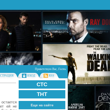
Приветствую Вас
,
Гость
ИСТРАЦИЯ
ВХОД
RSS
СТС
ТНТ
 остается
Еще на сайте
ает ей не