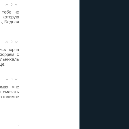
0
 тебе не
, которую
ь, Бедная
0
ись порча
Хюррем с
льнихаль
це.
0
омах, мне
й смазать
о голимое