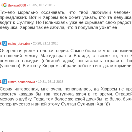
3
• 16:05, 10.12.2015
Динара8688
Тяжело морально осознавать, что твой любимый человек
принадлежит. Вот и Херрем все хочет узнать, кто та девушка
водят к Султану. Но Гюльнихаль уже не скрывает свою радост
девушка, Херрем так ее избила, что я подумала убьет ее
2
• 20:28, 21.11.2015
maks_deryabin
Очередная увлекательная серия. Самое больше мне запомнил
отношений между Махидевран и Валиде, а также то, что 
помощью накидки (облитой ядом) попыталась отравить Гю
(успешно). В итоге у Хюррем забрали ребенка и отдали кормили
1
• 19:31, 16.11.2015
elmira-semeonowa
Серия интересная, мне очень понравилась, да Хюррем не пр
кажется каждая бы так поступила живя в то время. Отраво
меховую шубку. Тогда тем более женской дружбы не было, был
соперничество и виной этому Султан Сулиман Хан;)))