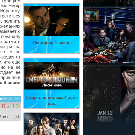
з Гульфем
ремя Нигяр
брагиму,
ретиться
выполнить
о желаниях
азывает о
 поначалу
я затмить
Люцифер 1 сезон
мотря на
кто ее не
накидку от
м, что еще
 но на ее
отдает ее
 пришло в
к 8 серия
Смерть шпионам. Лисья
вало
2
чел.
нора
0
10
из
10
йтинг