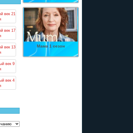
й век 21
я
й век 17
я
Мама 1 сезон
й век 13
я
ый век 9
я
ый век 4
я