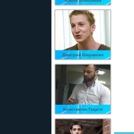
Алина Алексеева
Дмитрий Шаракоис
Константин Гецати