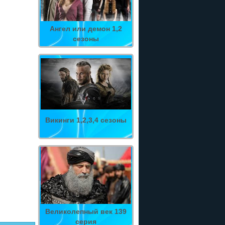
Ангел или демон 1,2
сезоны
Викинги 1,2,3,4 сезоны
Великолепный век 139
серия