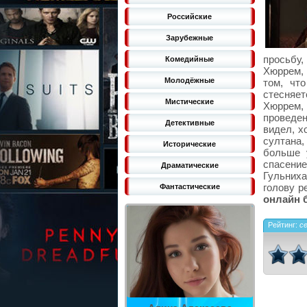
Российские
Зарубежные
просьбу,
Комедийные
Хюррем, 
Молодёжные
том, чт
стесняет
Мистические
Хюррем,
проведен
Детективные
видел, х
султана,
Исторические
больше 
спасени
Драматические
Гульниха
голову р
Фантастические
онлайн 
Рейтинг:
с