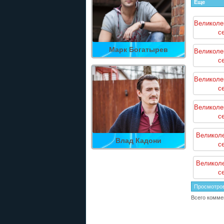
Еще
Великоле
с
Марк Богатырев
Великоле
с
Великоле
с
Великоле
с
Великоле
Влад Кадони
с
Великоле
с
Просмотро
Всего комме