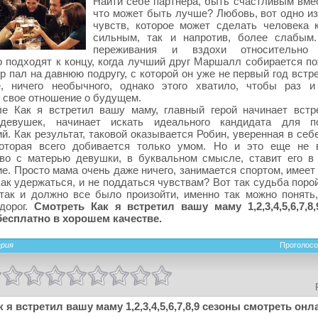
Найти себе партнера, быть счастливым вмес
что может быть лучше? Любовь, вот одно из
чувств, которое может сделать человека 
сильным, так и напротив, более слабым
переживания и вздохи относительно 
 подходят к концу, когда лучший друг Маршалл собирается по
р пал на давнюю подругу, с которой он уже не первый год встр
е, ничего необычного, однако этого хватило, чтобы раз и
 свое отношение о будущем.
ле Как я встретил вашу маму, главный герой начинает встр
девушек, начинает искать идеального кандидата для по
й. Как результат, таковой оказывается Робин, уверенная в се
которая всего добивается только умом. Но и это еще не 
тво с матерью девушки, в буквальном смысле, ставит его в
е. Просто мама очень даже ничего, занимается спортом, имеет
Как удержаться, и не поддаться чувствам? Вот так судьба поро
так и должно все было произойти, именно так можно понять,
дорог.
Смотреть Как я встретил вашу маму 1,2,3,4,5,6,7,8
бесплатно в хорошем качестве.
ерия
Проголосо
к я встретил вашу маму 1,2,3,4,5,6,7,8,9 сезоны смотреть онл