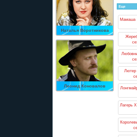
Еще
Мамаша 
Наталья Воротникова
Жереб
се
Любовни
се
Лютер 
с
Леонид Коновалов
Лонгмайр
Лагерь Х
Королевы
с