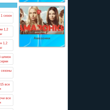
 1 сезон
м 1,2
ны
Амазонки
н 1,2
ны
й шпион
серии
 сезоны
15 все
и
очи все
и