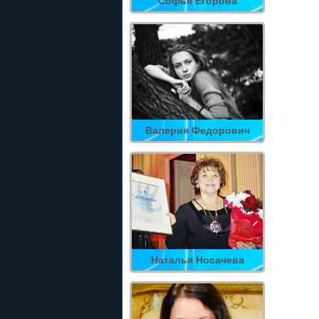
Софья Егорова
Валерия Федорович
Наталья Носачева