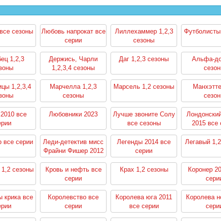
все сезоны
Любовь напрокат все
Лиллехаммер 1,2,3
Футболисты
серии
сезоны
ец 1,2,3
Держись, Чарли
Даг 1,2,3 сезоны
Альфа-до
зоны
1,2,3,4 сезоны
сезо
цы 1,2,3,4
Марчелла 1,2,3
Марсель 1,2 сезоны
Манхэтте
зоны
сезоны
сезо
2010 все
Любовники 2023
Лучше звоните Солу
Лондонски
ерии
все сезоны
2015 все 
 все серии
Леди-детектив мисс
Легенды 2014 все
Легавый 1,2
Фрайни Фишер 2012
серии
все серии
 1,2 сезоны
Кровь и нефть все
Крах 1,2 сезоны
Коронер 20
серии
сери
 крика все
Королевство все
Королева юга 2011
Королева н
ерии
серии
все серии
сери