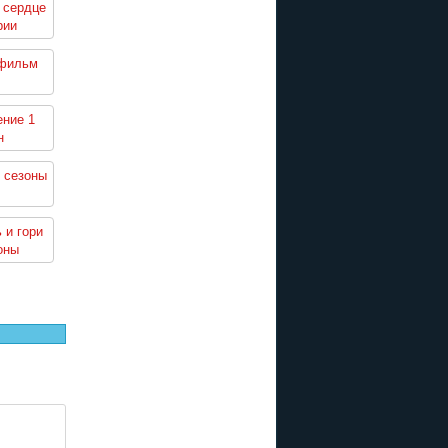
 сердце
рии
 фильм
ение 1
н
 сезоны
 и гори
оны