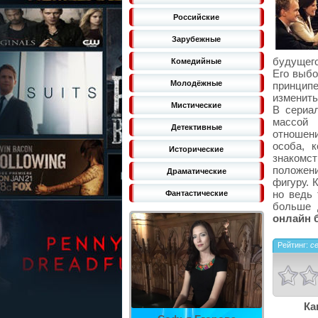
Российские
Зарубежные
будущего
Комедийные
Его выбо
Молодёжные
принцип
изменить
Мистические
В сериа
массой 
Детективные
отношени
особа, 
Исторические
знакомс
положени
Драматические
фигуру. 
но ведь 
Фантастические
больше 
онлайн 
Рейтинг:
с
Ка