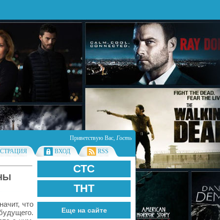
Приветствую Вас
,
Гость
ИСТРАЦИЯ
ВХОД
RSS
СТС
ОНЫ
ТНТ
начит, что
Еще на сайте
будущего.