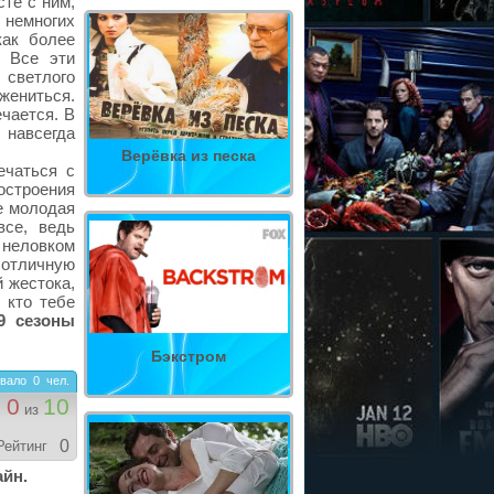
те с ним,
 немногих
как более
. Все эти
светлого
жениться.
ечается. В
 навсегда
Верёвка из песка
ечаться с
строения
бе молодая
все, ведь
 неловком
 отличную
й жестока,
 кто тебе
,9 сезоны
Бэкстром
вало
0
чел.
0
10
из
0
Рейтинг
айн.