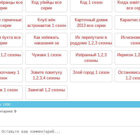
обранцы все
Код убийцы все
Код 1 сезон
Когда зовёт
ерии
серии
все се
 горничные
Клуб жён
Карточный домик
Карантин
 серии
астронавтов 1 сезон
2013 все серии
 бухта все
Как избежать
Их перепутали в
Исчезнов
ерии
наказания за
роддоме 1,2,3 сезоны
сезо
убийство 1,2 сезоны
1,2 сезоны
Чужаки 1 сезон
Избранный 1,2,3
Иерихон 1,2
сезоны
молчанку 1
Зовите повитуху
Злой город 1 сезон
Остановись
езон
1,2,3,4 сезоны
1,2 сез
к 1 сезон
Зажигай 1,2 сезоны
в
:
1490
нтариев
:
0