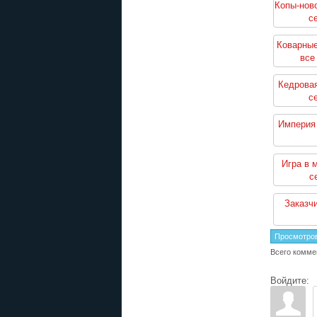
Копы-нов
с
Коварные
все
Кедровая
с
Империя 
Игра в 
с
Заказчи
Просмотро
Всего комме
Войдите: