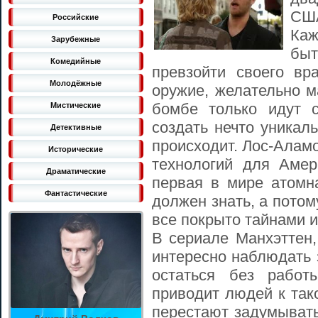
СШ
Российские
Каж
Зарубежные
быт
Комедийные
превзойти своего вр
Молодёжные
оружие, желательно м
бомбе только идут 
Мистические
создать нечто уникал
Детективные
происходит. Лос-Алам
Исторические
технологий для Амер
Драматические
первая в мире атомн
Фантастические
должен знать, а потом
все покрыто тайнами и
В сериале Манхэттен,
интересно наблюдать 
остаться без работ
приводит людей к так
перестают задумывать