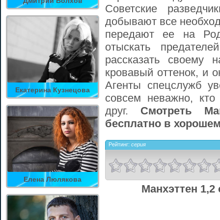
Дмитрий Волхов
Советские разведчи
добывают все необхо
передают ее на Род
отыскать предателе
рассказать своему н
кровавый оттенок, и 
Агенты спецслужб ув
Екатерина Кузнецова
совсем неважно, кто
друг.
Смотреть Ма
бесплатно в хорошем
Рейтинг:
серия
Елена Люлякова
Манхэттен 1,2