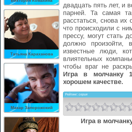
Виктория Комахина
двадцать пять лет, и 
парней. Та самая т
расстаться, снова их
что происходили с ни
прессу, могут стать 
должно произойти, 
известные люди, ко
Татьяна Караханова
влиятельных компань
чтобы враг не раскр
Игра в молчанку 
хорошем качестве.
Рейтинг:
серия
Макар Запорожский
Игра в молчанку