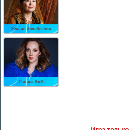
Жаныл Асанбекова
Галина Боб
Игра только