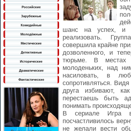
зад
Российские
по
Зарубежные
дей
Комедийные
шанс на успех, и
Молодёжные
реализовать. Гру
совершила крайне при
Мистические
дозволенного, и теп
Детективные
тюрьме. В местах
Исторические
молоденьких, над ни
Драматические
насиловать, в лю
Фантастические
сопротивляться. Видя
друга избивают, ка
перестаешь быть ад
понимать происходяще
В сериале Игра в
посчастливилось верн
не желали вести об