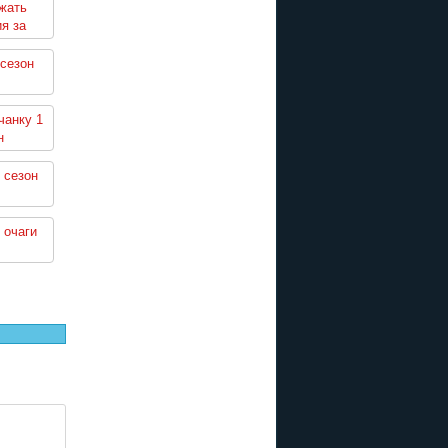
жать
я за
2 сезоны
сезон
чанку 1
н
 сезон
 очаги