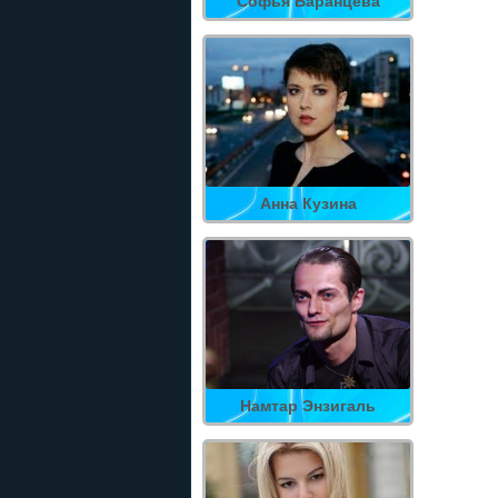
Софья Баранцева
Анна Кузина
Намтар Энзигаль