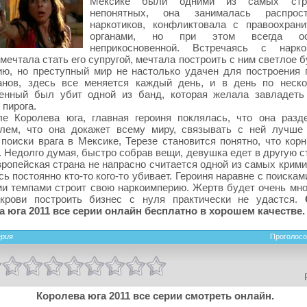
Мексике были одними из самых стр
непонятных, она занималась распрост
наркотиков, конфликтовала с правоохран
органами, но при этом всегда ост
неприкосновенной. Встречаясь с наркок
мечтала стать его супругой, мечтала построить с ним светлое 
ю, но преступный мир не настолько удачен для построения 
анов, здесь все меняется каждый день, и в день по неско
енный был убит одной из банд, которая желала завладет
 пирога.
ле Королева юга, главная героиня поклялась, что она разд
елем, что она докажет всему миру, связывать с ней лучше 
поиски врага в Мексике, Терезе становится понятно, что корн
 Недолго думая, быстро собрав вещи, девушка едет в другую с
ропейская страна не напрасно считается одной из самых крими
сь постоянно кто-то кого-то убивает. Героиня наравне с поискам
и темпами строит свою наркоимперию. Жертв будет очень мног
крови построить бизнес с нуля практически не удастся.
 юга 2011 все серии онлайн бесплатно в хорошем качестве.
ерия
Проголосо
Королева юга 2011 все серии смотреть онлайн.