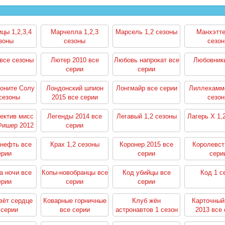
цы 1,2,3,4
Марчелла 1,2,3
Марсель 1,2 сезоны
Манхэтте
зоны
сезоны
сезо
все сезоны
Лютер 2010 все
Любовь напрокат все
Любовник
серии
серии
оните Солу
Лондонский шпион
Лонгмайр все серии
Лиллехамме
сезоны
2015 все серии
сезо
ектив мисс
Легенды 2014 все
Легавый 1,2 сезоны
Лагерь Х 1,
Фишер 2012
серии
 серии
 нефть все
Крах 1,2 сезоны
Коронер 2015 все
Королевст
ерии
серии
сери
а ночи все
Копы-новобранцы все
Код убийцы все
Код 1 с
ерии
серии
серии
вёт сердце
Коварные горничные
Клуб жён
Карточный
 серии
все серии
астронавтов 1 сезон
2013 все 