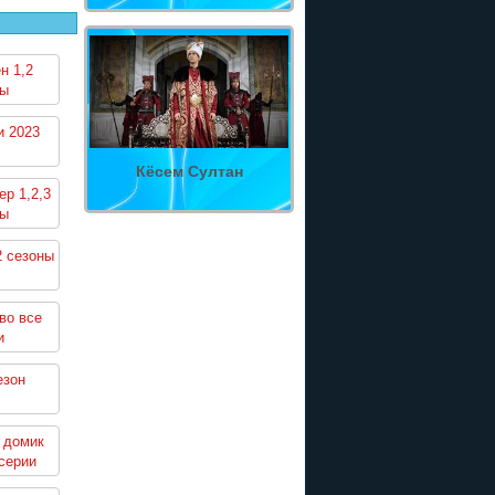
н 1,2
ны
и 2023
Кёсем Султан
р 1,2,3
ны
2 сезоны
во все
и
езон
 домик
серии