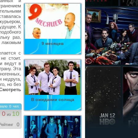
анных и
ранением
ительными
авалась
урьером,
будущее. К
подобного
льку раз.
ь лакомым
9 месяцев
елается с
не стоит.
и ведут в
трану. Эта
ногенных,
и недруга,
о, но без
Смотреть
В ожидании солнца
вало
0
чел.
0
10
из
0
Рейтинг