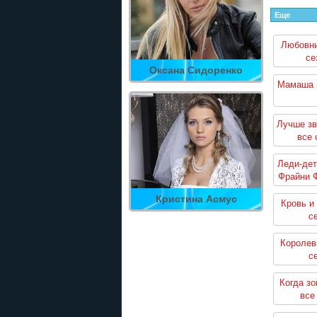
Еще
Любовни
се
Оксана Сидоренко
Мамаша 
Лучше зв
все 
Леди-дет
Фрайни 
все
Кристина Асмус
Кровь и
с
Королев
с
Когда зо
все