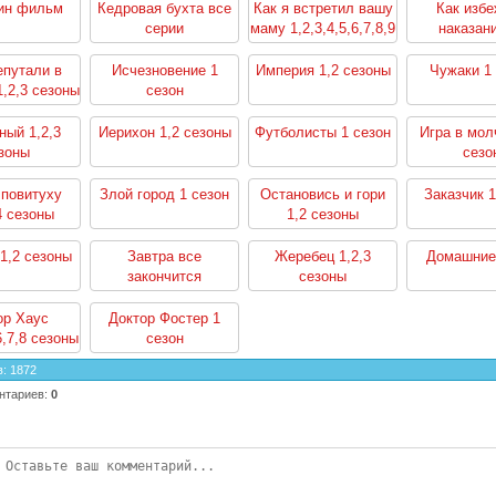
ин фильм
Кедровая бухта все
Как я встретил вашу
Как избе
серии
маму 1,2,3,4,5,6,7,8,9
наказани
сезоны
убийство 1,
епутали в
Исчезновение 1
Империя 1,2 сезоны
Чужаки 1 
,2,3 сезоны
сезон
ный 1,2,3
Иерихон 1,2 сезоны
Футболисты 1 сезон
Игра в мол
зоны
сезо
 повитуху
Злой город 1 сезон
Остановись и гори
Заказчик 1
4 сезоны
1,2 сезоны
1,2 сезоны
Завтра все
Жеребец 1,2,3
Домашние
закончится
сезоны
ор Хаус
Доктор Фостер 1
6,7,8 сезоны
сезон
в
:
1872
нтариев
:
0