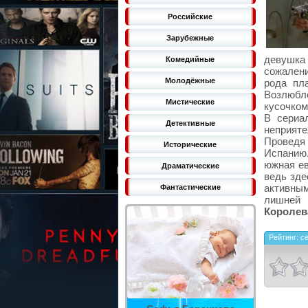
Российские
Зарубежные
девушка 
Комедийные
сожалени
Молодёжные
рода пл
Возлюбл
Мистические
кусочком
В сериа
Детективные
неприят
Проведя 
Исторические
Испанию.
южная ев
Драматические
ведь зде
активным
Фантастические
лишней 
Королева
Рейтинг:
с