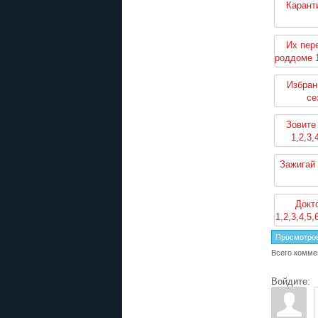
Карант
Их пер
роддоме 1
Избран
се
Зовите
1,2,3,
Зажигай 
Докт
1,2,3,4,5,
Просмотро
Всего комме
Войдите: