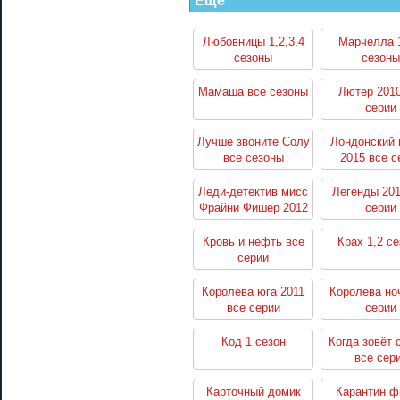
Еще
Любовницы 1,2,3,4
Марчелла 1
сезоны
сезоны
Мамаша все сезоны
Лютер 2010
серии
Лучше звоните Солу
Лондонский 
все сезоны
2015 все с
Леди-детектив мисс
Легенды 201
Фрайни Фишер 2012
серии
все серии
Кровь и нефть все
Крах 1,2 с
серии
Королева юга 2011
Королева но
все серии
серии
Код 1 сезон
Когда зовёт 
все сер
Карточный домик
Карантин 