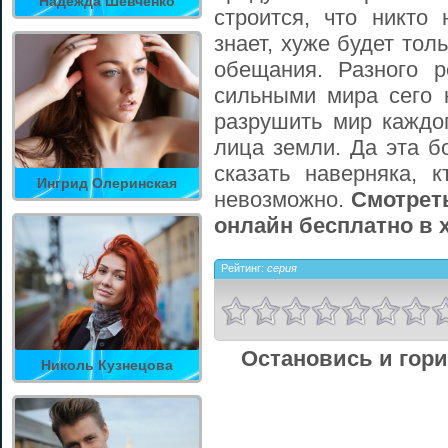
Надежда Шевченко
строится, что никто 
знает, хуже будет тол
обещания. Разного 
сильными мира сего к
разрушить мир каждог
лица земли. Да эта б
сказать наверняка, 
Ингрид Олеринская
невозможно.
Смотреть
онлайн бесплатно в 
Рейтинг:
серия
Остановись и гори
Николь Кузнецова