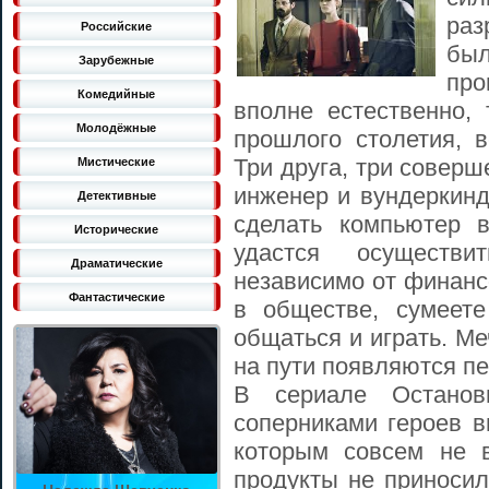
раз
Российские
был
Зарубежные
про
Комедийные
вполне естественно,
Молодёжные
прошлого столетия, 
Три друга, три соверш
Мистические
инженер и вундеркинд
Детективные
сделать компьютер 
Исторические
удастся осуществи
Драматические
независимо от финанс
Фантастические
в обществе, сумеете
общаться и играть. Ме
на пути появляются п
В сериале Останов
соперниками героев в
которым совсем не 
продукты не приносил