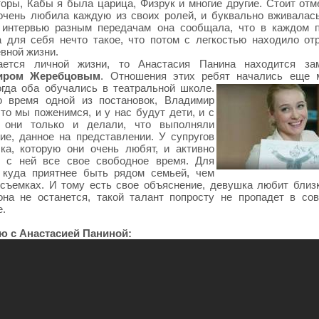
оры, Кабы я была царица, Физрук и многие другие. Стоит отме
очень любила каждую из своих ролей, и буквально вживалась
 интервью разным передачам она сообщала, что в каждом 
 для себя нечто такое, что потом с легкостью находило от
вной жизни.
ается личной жизни, то Анастасия Панина находится за
иром Жеребцовым
. Отношения этих ребят начались еще 
огда оба обучались в
театральной школе.
во время одной из постановок, Владимир
что мы поженимся, и у нас будут дети, и с
 они только и делали, что выполняли
ие, данное на представлении. У супругов
ка, которую они очень любят, и активно
т с ней все свое свободное время. Для
 куда приятнее быть рядом семьей, чем
съемках. И тому есть свое объяснение, девушка любит близк
она не останется, такой талант попросту не пропадет в со
.
ю с Анастасией Паниной: