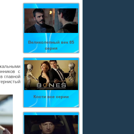
Великолепный век 85
серия
кальными
онников с
в главной
тернистый
Кости все серии