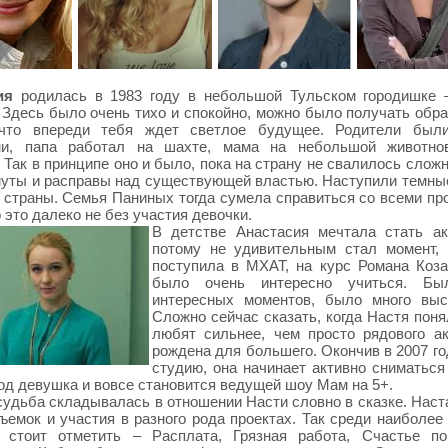
сия
родилась в 1983 году в небольшой Тульском городишке 
 Здесь было очень тихо и спокойно, можно было получать обра
 что впереди тебя ждет светлое будущее. Родители был
и, папа работал на шахте, мама на небольшой животнов
 Так в принципе оно и было, пока на страну не свалилось слож
уты и расправы над существующей властью. Наступили темны
 страны. Семья Паниных тогда сумела справиться со всеми пр
 это далеко не без участия девочки.
В детстве Анастасия мечтала стать ак
потому не удивительным стал момент, 
поступила в МХАТ, на курс Романа Коза
было очень интересно учиться. Бы
интересных моментов, было много выс
Сложно сейчас сказать, когда Настя поня
любят сильнее, чем просто рядового ак
рождена для большего. Окончив в 2007 го
студию, она начинает активно сниматься 
год девушка и вовсе становится ведущей шоу Мам на 5+.
удьба складывалась в отношении Насти словно в сказке. Наст
ъемок и участия в разного рода проектах. Так среди наиболее
в стоит отметить – Расплата, Грязная работа, Счастье по