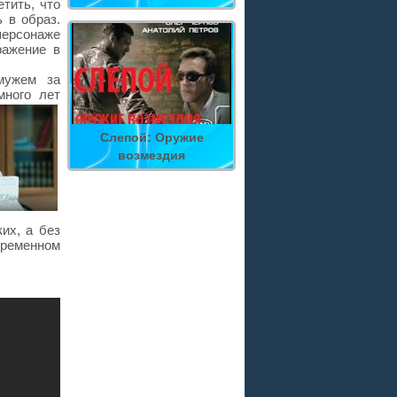
тить, что
 в образ.
персонаже
ражение в
мужем за
много лет
Слепой: Оружие
возмездия
их, а без
временном