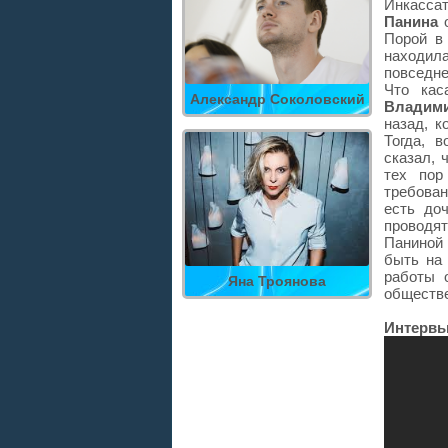
Инкассат
Панина
Порой в
находила
повседне
Что кас
Александр Соколовский
Владим
назад, к
Тогда, 
сказал, 
тех пор
требован
есть доч
проводя
Паниной
быть на 
работы 
Яна Троянова
обществе
Интервь