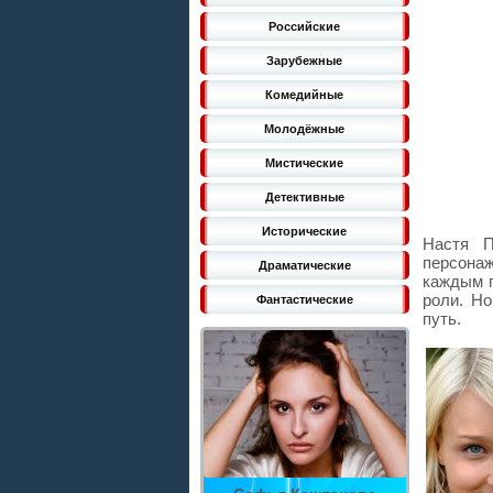
Российские
Зарубежные
Комедийные
Молодёжные
Мистические
Детективные
Исторические
Настя П
персона
Драматические
каждым г
роли. Но
Фантастические
путь.