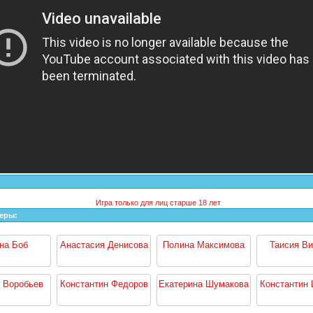
Игра только для лиц старше 18 лет
теры:
на Боб
Анастасия Денисова
Полина Максимова
Таисия В
 Воробьев
Константин Федоров
Екатерина Шумакова
Константин