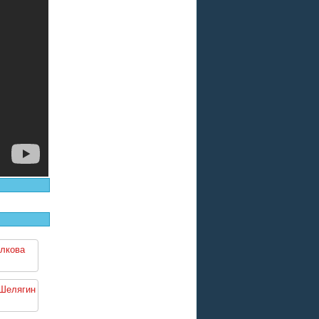
илкова
 Шелягин