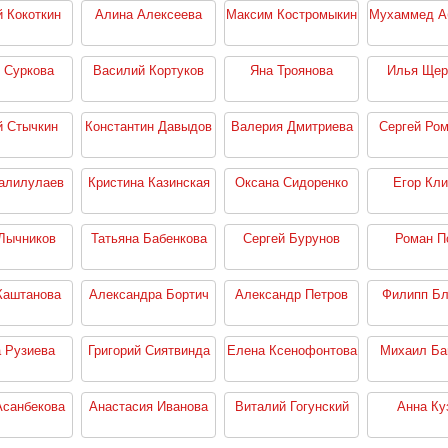
й Кокоткин
Алина Алексеева
Максим Костромыкин
Мухаммед А
 Суркова
Василий Кортуков
Яна Троянова
Илья Щер
й Стычкин
Константин Давыдов
Валерия Дмитриева
Сергей Ро
алилулаев
Кристина Казинская
Оксана Сидоренко
Егор Кл
Лычников
Татьяна Бабенкова
Сергей Бурунов
Роман П
Каштанова
Александра Бортич
Александр Петров
Филипп Б
 Рузиева
Григорий Сиятвинда
Елена Ксенофонтова
Михаил Ба
санбекова
Анастасия Иванова
Виталий Гогунский
Анна Ку