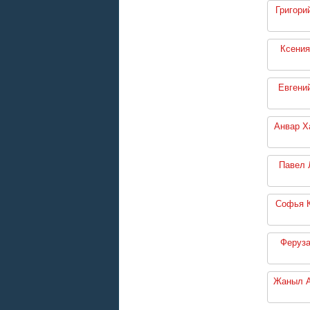
Григори
Ксения
Евгени
Анвар Х
Павел 
Софья 
Феруза
Жаныл А