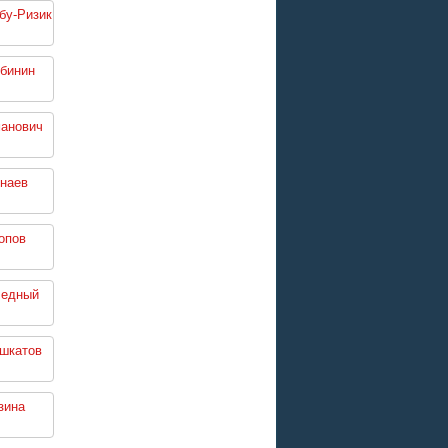
бу-Ризик
бинин
манович
инаев
опов
ледный
шкатов
зина