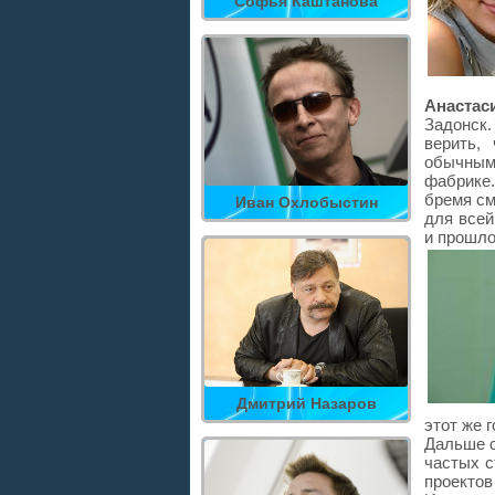
Софья Каштанова
Анаста
Задонск.
верить,
обычным
фабрике.
бремя см
Иван Охлобыстин
для всей
и прошло
Дмитрий Назаров
этот же 
Дальше с
частых с
проекто