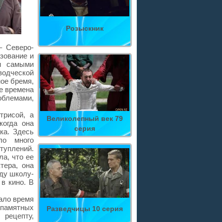
Розыскник
– Северо-
зование и
и самыми
одческой
ное бремя,
е времена
облемами,
трисой, а
Великолепный век 79
когда она
серия
ка. Здесь
ло много
туплений.
ла, что ее
тера, она
ду школу-
в кино. В
ало время
 памятных
Разведчицы 10 серия
 рецепту,