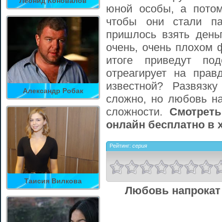
Леонид Коновалов
юной особы, а пото
чтобы они стали п
пришлось взять день
очень, очень плохом 
итоге приведут по
отреагирует на прав
известной? Развязку
Александр Робак
сложно, но любовь н
сложности.
Смотрет
онлайн бесплатно в 
Рейтинг:
серия
Таисия Вилкова
Любовь напрокат 