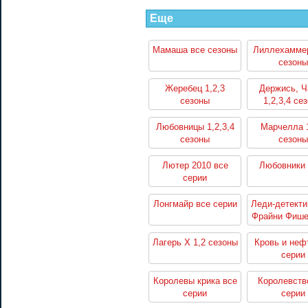
Еще
Мамаша все сезоны
Лиллехаммер
сезоны
Жеребец 1,2,3
Держись, Ч
сезоны
1,2,3,4 се
Любовницы 1,2,3,4
Марчелла 1
сезоны
сезоны
Лютер 2010 все
Любовники 
серии
Лонгмайр все серии
Леди-детекти
Фрайни Фише
все сер
Лагерь Х 1,2 сезоны
Кровь и неф
серии
Королевы крика все
Королевств
серии
серии