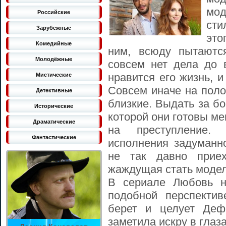
мо
Российские
сти
Зарубежные
это
Комедийные
ним, всюду пытаютс
Молодёжные
совсем нет дела до 
нравится его жизнь, и
Мистические
Совсем иначе на поло
Детективные
близкие. Выдать за бо
Исторические
которой они готовы ме
Драматические
на преступление.
Фантастические
исполнения задуманн
не так давно прие
жаждущая стать моде
В сериале Любовь н
подобной перспектив
берет и целует Деф
заметила искру в глаз