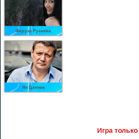
Феруза Рузиева
Ян Цапник
Игра только