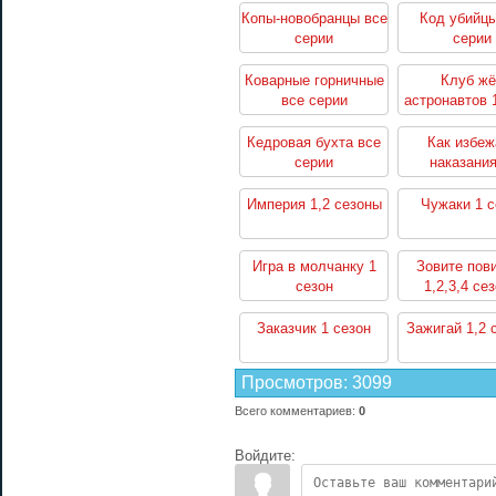
Копы-новобранцы все
Код убийцы
серии
серии
Коварные горничные
Клуб жё
все серии
астронавтов 
Кедровая бухта все
Как избеж
серии
наказания
убийство 1,2
Империя 1,2 сезоны
Чужаки 1 с
Игра в молчанку 1
Зовите пов
сезон
1,2,3,4 се
Заказчик 1 сезон
Зажигай 1,2 
Просмотров
:
3099
Всего комментариев
:
0
Войдите: