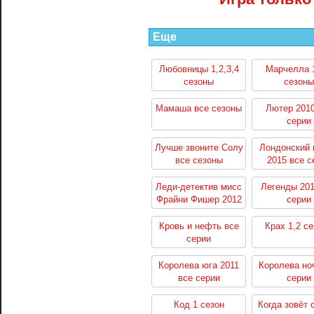
Еще
Любовницы 1,2,3,4
Марчелла 1
сезоны
сезоны
Мамаша все сезоны
Лютер 2010
серии
Лучше звоните Солу
Лондонский 
все сезоны
2015 все с
Леди-детектив мисс
Легенды 201
Фрайни Фишер 2012
серии
все серии
Кровь и нефть все
Крах 1,2 с
серии
Королева юга 2011
Королева но
все серии
серии
Код 1 сезон
Когда зовёт 