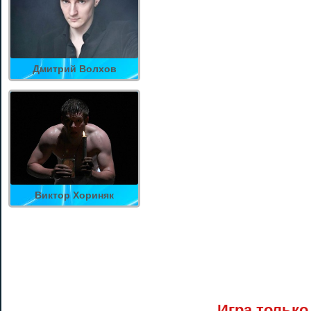
Дмитрий Волхов
Виктор Хориняк
Игра только