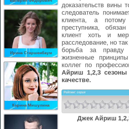
Валерия Федорович
доказательств вины т
следователь понимае
клиента, а потому
преступника, обяза
клиент хоть и мер
расследование, но так 
борьба за правду
Ирина Старшенбаум
жизненные принципы
коллег по професси
Айриш 1,2,3 сезоны
качестве.
Рейтинг:
серия
Карина Мишулина
Джек Айриш 1,2,