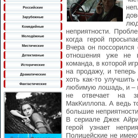
неп
Российские
дов
Зарубежные
лю
Комедийные
неприятности. Пробле
Молодёжные
когда герой просыпа
Вчера он поссорился 
Мистические
отношения уже не в
Детективные
команда, в которой иг
Исторические
на продажу, и теперь
Драматические
хоть как-то улучшить
Фантастические
любимую лошадь, и – 
не отвечает на з
МакКиллопа. А ведь т
большие неприятности
В сериале Джек Айр
герой узнает непри
Полицейские не имеют