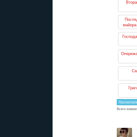
Втора
После
майора
Господ
Опережа
Са
Григ
Просмотро
Всего комме