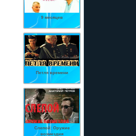
9 месяцев
Петля времени
Слепой: Оружие
возмездия