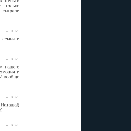
гентины в
е только
 сыграли
0
й семьи и
0
м нашего
 эмоция и
 И вообще
0
 Наташа!)
ю)
0