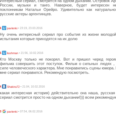
Интересный сериал, смотрится на одном дыхании. Островок Ар
России, музыки и танго. Наверное, будет интересен н
поклонникам Натальи Орейро. Удивительно как натурально
русские актеры аргентинцев.
6
• 23:19, 23.03.2016
pavlenki
Ну очень интересный сериал про события из жизни молодо
испытания которые приходятся на их долю
5
• 21:56, 10.02.2016
ilushman
Кто Москву только не покорял. Вот и пришел черед героя
фильма совершить этот поступок. Фильм о сильных людях ,
силе человеческого характера. Мне понравились сцены юмора.
мне сериал понравился. Рекомендую посмотреть.
4
• 21:04, 10.02.2016
Shakira72
какая интересная история) действительно она наша, русская
сериал смотрится просто на одном дыхании!))) всем рекоменду
3
• 07:54, 06.02.2016
pavlenki