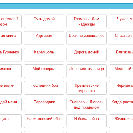
 ангелов 1
Путь домой
Громовы. Дом
Чужая м
езон
надежды
ая книга
Адмирал
Брак по завещанию
Счастье 
 Гурченко
Карамболь
Дорога домой
Близкие
мяшка
Мой генерал
Лжесвидетельница
Медовый 
е волки
Последний бой
Кремлевские
Черные 
курсанты
идай меня
Переводчик
Снайперы: Любовь
Когда раста
под прицелом
щита
Наркомовский обоз
И была война
Жизнь и 