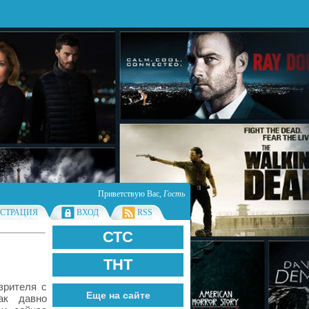
Приветствую Вас
,
Гость
ИСТРАЦИЯ
ВХОД
RSS
СТС
ТНТ
зрителя с
Еще на сайте
ак давно