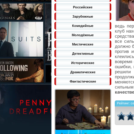
Российские
Зарубежные
ведь пер
Комедийные
клуб нах
Молодёжные
средства
все силь
Мистические
должно б
против и
Детективные
клеились
вовремя 
Исторические
ошибки, 
решили 
Драматические
продолж
меняются
Фантастические
сильны
качестве
Рейтинг:
с