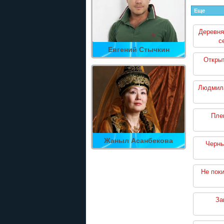
Еще
Деревня
с
Евгений Стычкин
Открыт
Людмила
Пле
Жаныл Асанбекова
Черны
Не пок
За