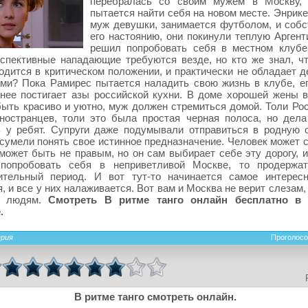
перебралась со своим мужем в Москву, 
пытается найти себя на новом месте. Энрик
муж девушки, занимается футболом, и собс
его настоянию, они покинули теплую Аргент
решил попробовать себя в местном клубе
спективные нападающие требуются везде, но кто же знал, ч
одится в критическом положении, и практически не обладает 
ми? Пока Рамирес пытается наладить свою жизнь в клубе, ег
нее постигает азы российской кухни. В доме хорошей жены в
ыть красиво и уютно, муж должен стремиться домой. Толи Ро
ностранцев, толи это была простая черная полоса, но дела
 у ребят. Супруги даже подумывали отправиться в родную с
сумели понять свое истинное предназначение. Человек может 
может быть не правым, но он сам выбирает себе эту дорогу, и
попробовать себя в неприветливой Москве, то продержат
ительный период. И вот тут-то начинается самое интересн
, и все у них налаживается. Вот вам и Москва не верит слезам,
м людям.
Смотреть В ритме танго онлайн бесплатно в
.
ерия
Проголосо
В ритме танго смотреть онлайн.