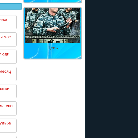
илая
ты мое
Цепь
 люди
месяц
кошки
ял снег
судьба