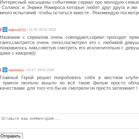
Интересный насыщены событиями сериал про молодую семью
Соланос и Энрике Ромироса которые любят друг друга и им
много испытаний чтобы остаться вместе . Рекомендую посмотр
2
• 21:03, 05.02.2016
makss0711
Название с сериалом очень совпадают,сериал проходит пря
танго,смотрится очень легко,посмотрел его с любимой девуш
понравилось нам,советую смотреть его исключительно с девуш
даже с юмором))
1
• 13:17, 29.01.2016
nommino1
Главный Герой решил попробовать себя в местном клубе
приели окольно вышло но всё такие фильм просто обла
качествами для того что бы их смотрели он просто затягивает !
Отправить