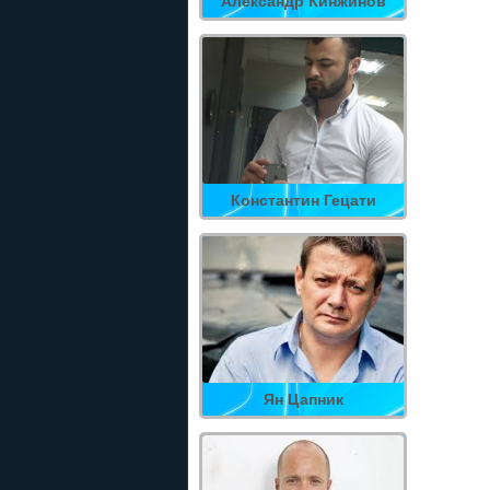
Александр Кинжинов
Константин Гецати
Ян Цапник