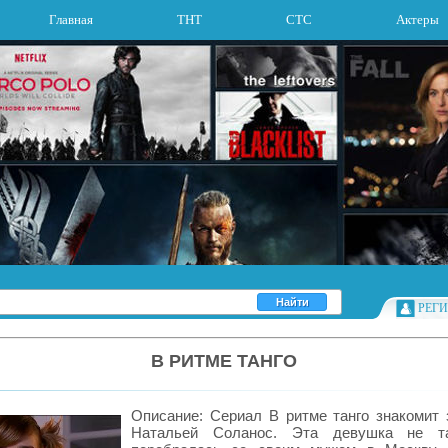
Главная
ТНТ
СТС
Актеры
РЕГ
В РИТМЕ ТАНГО
Описание: Сериал В ритме танго знакомит 
Натальей Соланос. Эта девушка не т