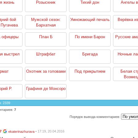
я жизнь
Розыскник
Тихий дон
Ангелы 
дний бой
Мужской сезон:
Умножающий печаль
Верёвка из
 Пугачева
Бархатная
революция
а офицеры
План Б
По имени Барон
Русские ама
я выстрел
Штрафбат
Бригада
Ночные ла
рмат
Охотник за головами
Под прикрытием
Белая ст
Возмез
орий Р.
Графиня де Монсоро
в
:
2339
нтариев
:
7
Порядок вывода комментариев:
7
• 17:19, 20.04.2016
ekaterinazhurava