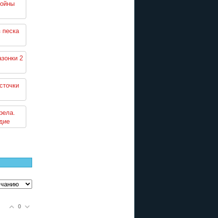
войны
 песка
зонки 2
сточки
рела.
дие
0