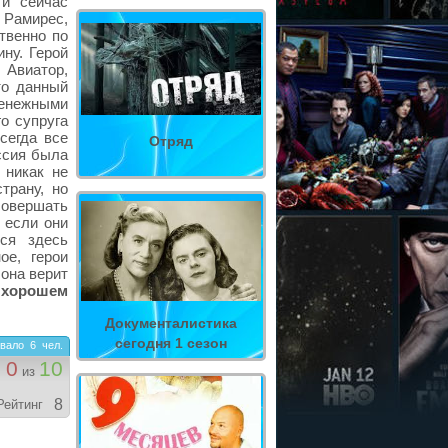
и сейчас
е Рамирес,
твенно по
ину. Герой
 Авиатор,
то данный
денежными
о супруга
сегда все
Отряд
ссия была
 никак не
трану, но
совершать
 если они
ся здесь
ое, герои
 она верит
 хорошем
Документалистика
сегодня 1 сезон
вало
6
чел.
0
10
из
8
Рейтинг