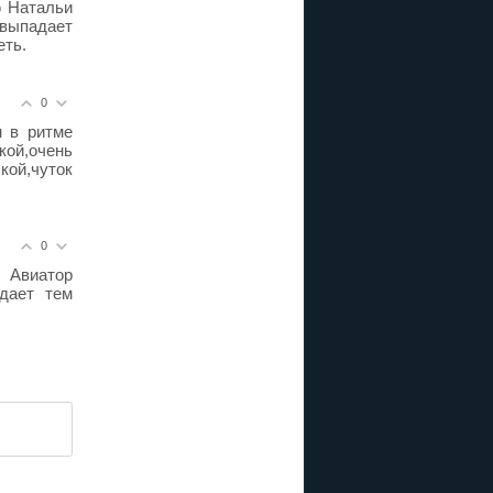
 Натальи
 выпадает
еть.
0
м в ритме
кой,очень
кой,чуток
0
 Авиатор
дает тем