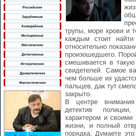
жи
Российские
об
Зарубежные
пре
Комедийные
трупы, море крови и 
Молодёжные
каждым стоит найти
относительно показани
Мистические
произошедшего. Порой
Детективные
смешивается в такую
Исторические
свидетелей. Самое ва
Драматические
чем больше их удастс
Фантастические
пальцев, дак тут смел
закрыто.
В центре внимания
детектив полиции
характером и своими
жизни, и полный от
порядка. Думаете это