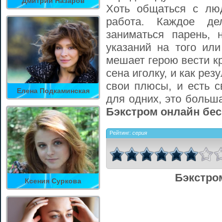
Дмитрий Назаров
Хоть общаться с лю
работа. Каждое де
заниматься парень,
указаний на того или
мешает герою вести кр
сена иголку, и как рез
свои плюсы, и есть с
Елена Подкаминская
для одних, это больш
Бэкстром онлайн бес
Рейтинг:
серия
Бэкстро
Ксения Суркова