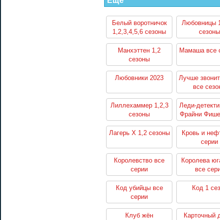
Еще
Белый воротничок
Любовницы 1
1,2,3,4,5,6 сезоны
сезоны
Манхэттен 1,2
Мамаша все 
сезоны
Любовники 2023
Лучше звонит
все сезо
Лиллехаммер 1,2,3
Леди-детекти
сезоны
Фрайни Фише
все сер
Лагерь Х 1,2 сезоны
Кровь и неф
серии
Королевство все
Королева юг
серии
все сер
Код убийцы все
Код 1 се
серии
Клуб жён
Карточный 