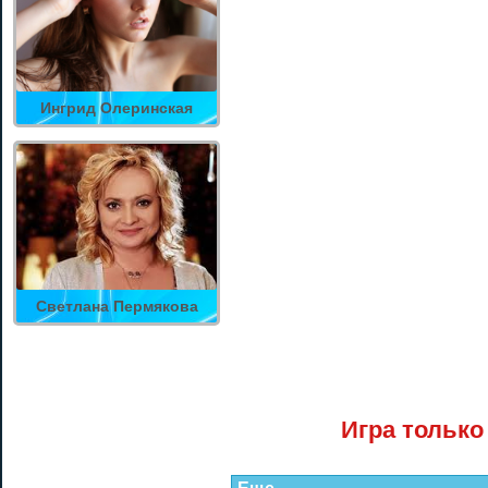
Ингрид Олеринская
Светлана Пермякова
Игра только