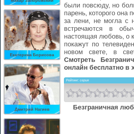
Макар Запорожский
были повсюду, но бол
парень, которого она п
за лени, не могла с 
встречаются в обы
настоящая любовь, о к
покажут по телевиден
новом свете, в све
Екатерина Борисова
Смотреть Безграни
онлайн бесплатно в 
Рейтинг:
серия
Безграничная люб
Дмитрий Нагиев