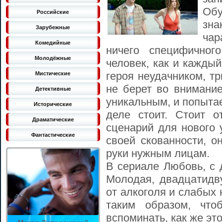
Обу
Российские
зн
Зарубежные
чар
Комедийные
ничего специфичног
Молодёжные
человек, как и кажды
героя неудачником, т
Мистические
не берет во внимание
Детективные
уникальным, и попытае
Исторические
деле стоит. Стоит о
Драматические
сценарий для нового 
Фантастические
своей скованности, о
руки нужным лицам.
В сериале Любовь, с 
Молодая, двадцатидву
от алкоголя и слабых
таким образом, чт
вспоминать, как же э