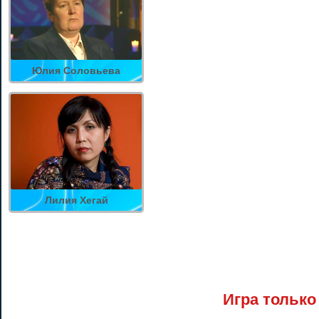
Юлия Соловьева
Лилия Хегай
Игра только