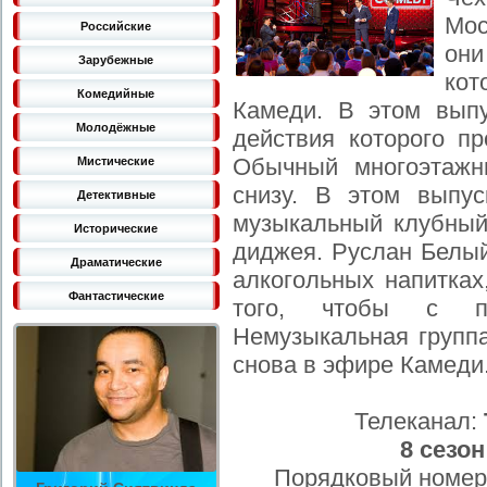
Мос
Российские
он
Зарубежные
кот
Комедийные
Камеди. В этом выпу
Молодёжные
действия которого п
Обычный многоэтажн
Мистические
снизу. В этом выпус
Детективные
музыкальный клубный
Исторические
диджея. Руслан Белый
Драматические
алкогольных напитках
Фантастические
того, чтобы с п
Немузыкальная группа
снова в эфире Камеди
Телеканал:
8 сезон
Порядковый номер