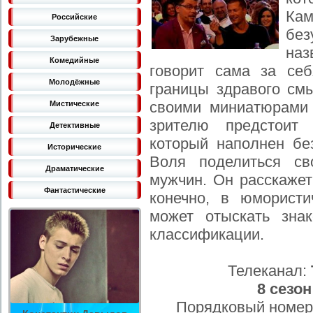
Кам
Российские
без
Зарубежные
наз
Комедийные
говорит сама за се
Молодёжные
границы здравого см
своими миниатюрами 
Мистические
зрителю предстоит 
Детективные
который наполнен бе
Исторические
Воля поделиться с
Драматические
мужчин. Он расскажет
Фантастические
конечно, в юморист
может отыскать зна
классификации.
Телеканал:
8 сезон
Порядковый номер