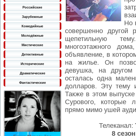
зат
Российские
вза
Зарубежные
Но 
Комедийные
совершенно другой 
Молодёжные
щепетильную тем
многоэтажного дома
Мистические
объявление, в которо
Детективные
на жилье. Он позво
Исторические
девушка, на другом
Драматические
осталась одна мален
Фантастические
долларов. Эту тему 
Также в этом выпуске
Сурового, которые 
прямо мимо ушей ауди
Телеканал:
8 сезон