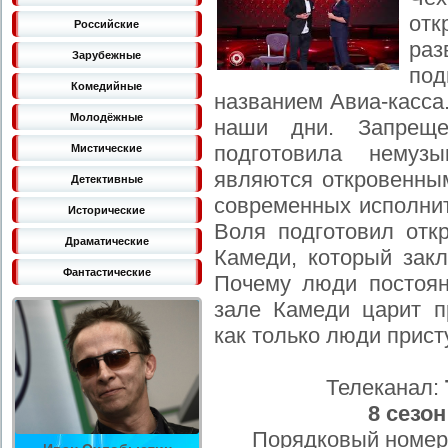
от
Российские
раз
Зарубежные
по
Комедийные
названием Авиа-касса
Молодёжные
наши дни. Запреще
подготовила немузы
Мистические
являются откровенны
Детективные
современных исполнит
Исторические
Воля подготовил отк
Драматические
Камеди, который закл
Фантастические
Почему люди постоян
зале Камеди царит пр
как только люди прис
Телеканал:
8 сезон
Порядковый номер