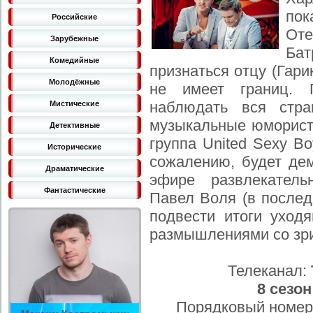
пок
Российские
От
Зарубежные
Ба
Комедийные
признаться отцу (Гар
Молодёжные
не имеет границ. 
наблюдать вся стра
Мистические
музыкальные юморист
Детективные
группа United Sexy Bo
Исторические
сожалению, будет дем
Драматические
эфире развлекател
Фантастические
Павел Воля (в послед
подвести итоги уход
размышлениями со зр
Телеканал:
8 сезон
Порядковый номер