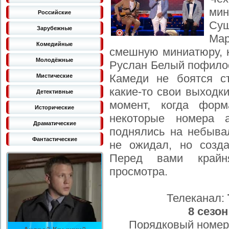
мин
Российские
Су
Зарубежные
Ма
Комедийные
смешную миниатюру, к
Молодёжные
Руслан Белый пофилос
Камеди не боятся с
Мистические
какие-то свои выходк
Детективные
момент, когда форм
Исторические
некоторые номера а
Драматические
поднялись на небывал
Фантастические
не ожидал, но созда
Перед вами крайн
просмотра.
Телеканал:
8 сезон
Порядковый номер