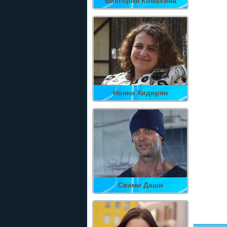
Виктория Комахина
Нонна Хидирян
Свами Даши