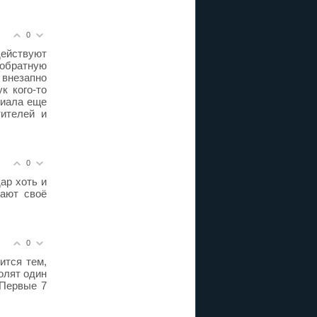
0
ействуют
 обратную
внезапно
к кого-то
риала еще
тителей и
0
ар хоть и
лают своё
0
ится тем,
олят один
 Первые 7