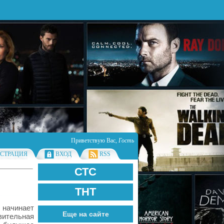
Приветствую Вас
,
Гость
ИСТРАЦИЯ
ВХОД
RSS
СТС
ТНТ
начинает
Еще на сайте
ительная