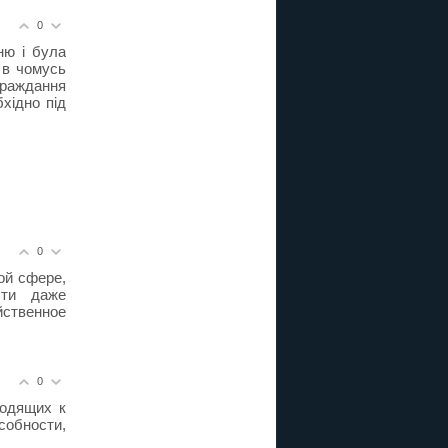
0
ню і була
 в чомусь
траждання
хідно під
0
ой сфере,
сти даже
йственное
0
ходящих к
собности,