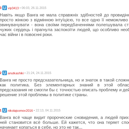
3
• 06:03, 26.11.2015
vip3413
Навіть якщо Ванга не мала справжніх здібностей до провидін
просто жінкою з відмінною інтуїцією, то все одно її неможливо
звинувачувати - вона своїми передбаченнями полегшувала с
чужих сердець і прагнула заспокоїти людей, що особливо необ
час війни і в повоєнні роки.
2
• 21:24, 24.11.2015
anutkashiki
Ванга не просто предсказательница, но и знаток в такой сложн
как политика. Без элементарных знаний в этой обла
предсказания не смогли бы с точностью описать проблему и де
решение этой проблемы в политике страны.
1
• 22:13, 04.11.2015
nikolajsomov2016
Ванга всё чаще видит пророческие сновидения, а людей при
ней становится всё больше. Ей кажется, что она теряет спо
начинает копаться в себе, но это не так...