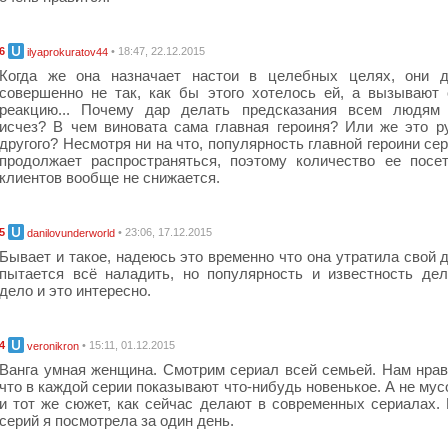
6
• 18:47, 22.12.2015
ilyaprokuratov44
Когда же она назначает настои в целебных целях, они д
совершенно не так, как бы этого хотелось ей, а вызывают
реакцию... Почему дар делать предсказания всем людям 
исчез? В чем виновата сама главная героиня? Или же это ру
другого? Несмотря ни на что, популярность главной героини се
продолжает распространяться, поэтому количество ее посе
клиентов вообще не снижается.
5
• 23:06, 17.12.2015
danilovunderworld
Бывает и такое, надеюсь это временно что она утратила свой д
пытается всё наладить, но популярность и известность де
дело и это интересно.
4
• 15:11, 01.12.2015
veronikron
Ванга умная женщина. Смотрим сериал всей семьей. Нам нрав
что в каждой серии показывают что-нибудь новенькое. А не мус
и тот же сюжет, как сейчас делают в современных сериалах.
серий я посмотрела за один день.