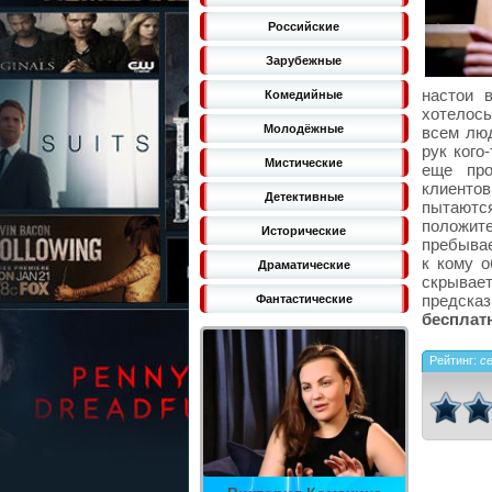
Российские
Зарубежные
настои 
Комедийные
хотелось
Молодёжные
всем люд
рук кого
Мистические
еще про
клиентов
Детективные
пытаются
положит
Исторические
пребывае
к кому о
Драматические
скрывает
предсказ
Фантастические
бесплат
Рейтинг:
с