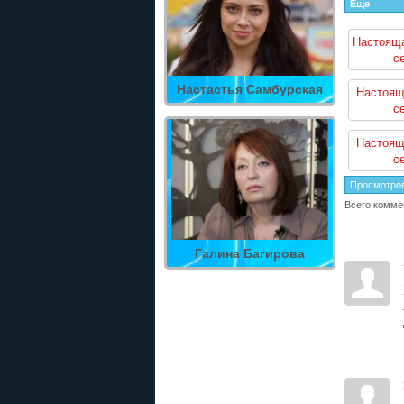
Еще
Настояща
с
Настастья Самбурская
Настоящ
с
Настоящ
с
Просмотро
Всего комме
Галина Багирова