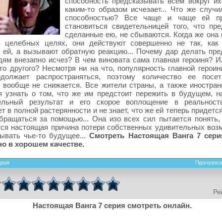
способность предсказывать всем вокруг и
каким-то образом исчезает... Что же случи
способностью? Все чаще и чаще ей пр
становиться свидетельницей того, что пре
сделанные ею, не сбываются. Когда же она 
в целебных целях, они действуют совершенно не так, как
 ей, а вызывают обратную реакцию... Почему дар делать пре
ям внезапно исчез? В чем виновата сама главная героиня? И
-то другого? Несмотря ни на что, популярность главной герои
должает распространяться, поэтому количество ее посет
 вообще не снижается. Все жители страны, а также иностран
 узнать о том, что же им предстоит пережить в будущем, н
ельный результат и его скорое воплощение в реальность
т в полной растерянности и не знает, что же ей теперь придетс
бращаться за помощью... Она изо всех сил пытается понять,
ся настоящая причина потери собственных удивительных воз
ывать чье-то будущее...
Смотреть Настоящая Ванга 7 сери
но в хорошем качестве.
ерия
Проголосо
Ре
Настоящая Ванга 7 серия смотреть онлайн.