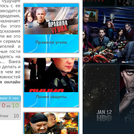
х будущее
лось с ее
иходится
двидения,
назначает
 бы этого
дсказания
ли же это
ни сериала
Правила угона
ителей и
ные гости
адеясь на
... Ванга
я делать и
 в чем же
можностей
я онлайн
Линия защиты
вало
6
чел.
0
10
из
10
йтинг