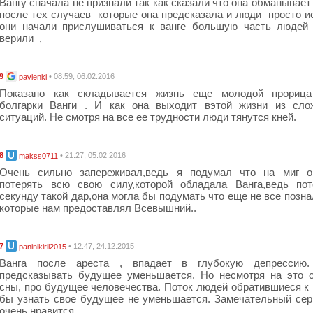
Вангу сначала не признали так как сказали что она обманывает
после тех случаев которые она предсказала и люди просто и
они начали прислушиваться к ванге большую часть людей 
верили ,
9
• 08:59, 06.02.2016
pavlenki
Показано как складывается жизнь еще молодой прорица
болгарки Ванги . И как она выходит вэтой жизни из сло
ситуаций. Не смотря на все ее трудности люди тянутся кней.
8
• 21:27, 05.02.2016
makss0711
Очень сильно запереживал,ведь я подумал что на миг о
потерять всю свою силу,которой обладала Ванга,ведь пот
секунду такой дар,она могла бы подумать что еще не все позна
которые нам предоставлял Всевышний..
7
• 12:47, 24.12.2015
paninikiril2015
Ванга после ареста , впадает в глубокую депрессию
предсказывать будущее уменьшается. Но несмотря на это 
сны, про будущее человечества. Поток людей обратившиеся к 
бы узнать свое будущее не уменьшается. Замечательный сер
очень нравится.