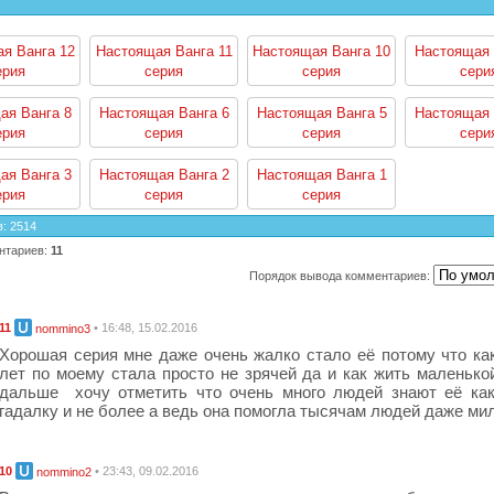
я Ванга 12
Настоящая Ванга 11
Настоящая Ванга 10
Настоящая 
ерия
серия
серия
сери
ая Ванга 8
Настоящая Ванга 6
Настоящая Ванга 5
Настоящая 
ерия
серия
серия
сери
ая Ванга 3
Настоящая Ванга 2
Настоящая Ванга 1
ерия
серия
серия
в
:
2514
нтариев
:
11
Порядок вывода комментариев:
11
• 16:48, 15.02.2016
nommino3
Хорошая серия мне даже очень жалко стало её потому что как
лет по моему стала просто не зрячей да и как жить маленько
дальше хочу отметить что очень много людей знают её ка
гадалку и не более а ведь она помогла тысячам людей даже ми
10
• 23:43, 09.02.2016
nommino2