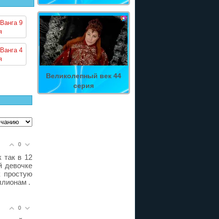
Ванга 9
я
Ванга 4
я
Великолепный век 44
серия
0
 так в 12
й девочке
к простую
ллионам .
0