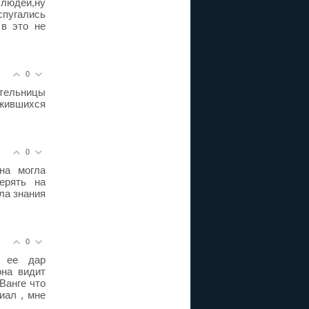
 людей,ну
спугались
в это не
0
тельницы
жившихся
0
на могла
ерять на
ла знания
0
. ее дар
она видит
Ванге что
иал , мне