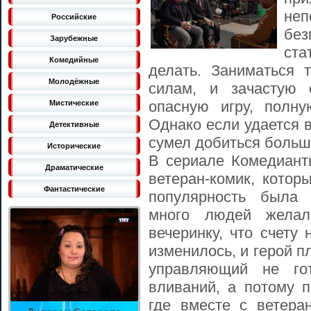
неп
Российские
бе
Зарубежные
ста
Комедийные
делать. Заниматься 
Молодёжные
силам, и зачастую 
опасную игру, полну
Мистические
Однако если удается в
Детективные
сумел добиться больш
Исторические
В сериале Комедиант
Драматические
ветеран-комик, котор
Фантастические
популярность была 
много людей желал
вечеринку, что счету
изменилось, и герой п
управляющий не го
вливаний, а потому п
где вместе с ветера