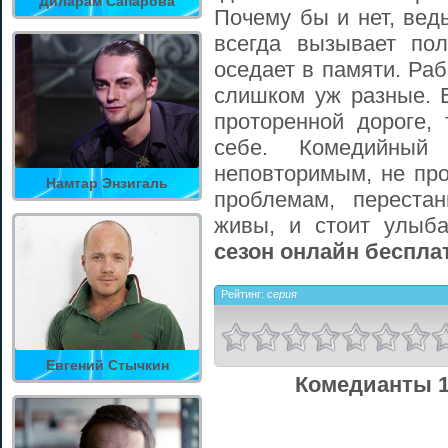
Диларам Сапарова
Почему бы и нет, вед
всегда вызывает по
оседает в памяти. Раб
слишком уж разные. Е
проторенной дороге,
себе. Комедийный
неповторимым, не про
Намтар Энзигаль
проблемам, переста
живы, и стоит улыб
сезон онлайн беспла
Рейтинг:
серия
Евгений Стычкин
Комедианты 1