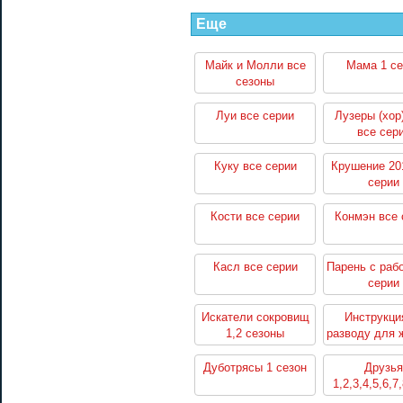
Еще
Майк и Молли все
Мама 1 се
сезоны
Луи все серии
Лузеры (хор
все сер
Куку все серии
Крушение 20
серии
Кости все серии
Конмэн все 
Касл все серии
Парень с раб
серии
Искатели сокровищ
Инструкци
1,2 сезоны
разводу для 
1,2 сезо
Дуботрясы 1 сезон
Друзья
1,2,3,4,5,6,7
сезоны