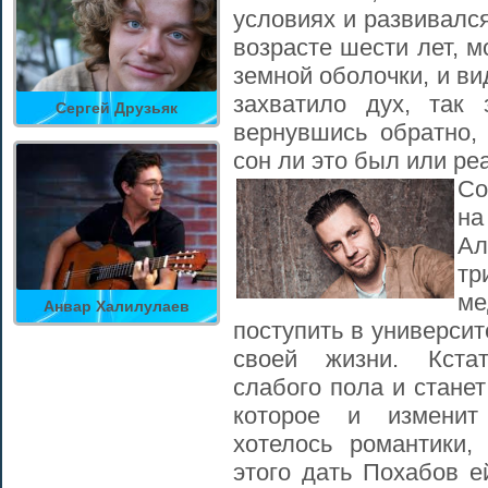
условиях и развивалс
возрасте шести лет, 
земной оболочки, и ви
захватило дух, так 
Сергей Друзьяк
вернувшись обратно, 
сон ли это был или ре
Со
на
Ал
тр
ме
Анвар Халилулаев
поступить в университ
своей жизни. Кстат
слабого пола и стане
которое и изменит
хотелось романтики,
этого дать Похабов ей