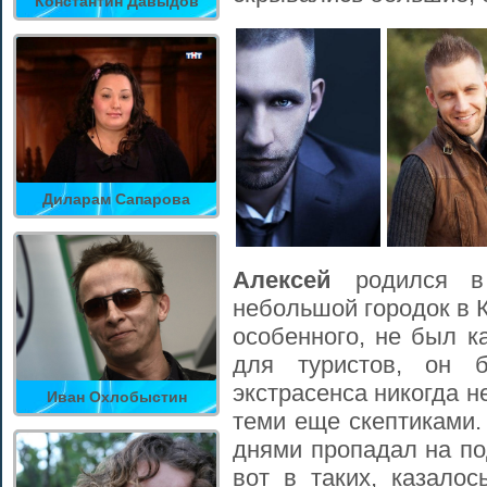
Константин Давыдов
Диларам Сапарова
Алексей
родился в 
небольшой городок в 
особенного, не был к
для туристов, он 
экстрасенса никогда н
Иван Охлобыстин
теми еще скептиками.
днями пропадал на по
вот в таких, казало