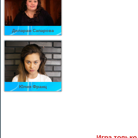
Диларам Сапарова
Юлия Франц
Игра только