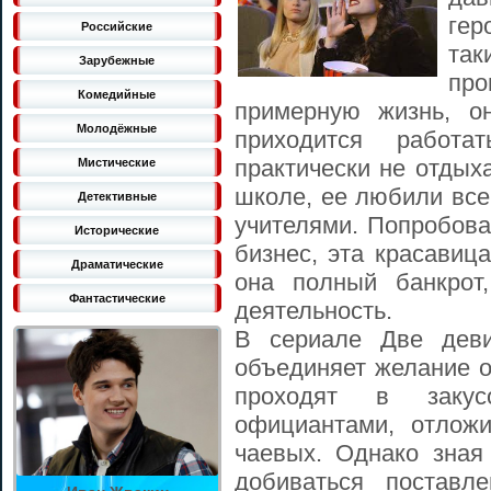
гер
Российские
та
Зарубежные
пр
Комедийные
примерную жизнь, о
Молодёжные
приходится работ
практически не отдых
Мистические
школе, ее любили все
Детективные
учителями. Попробова
Исторические
бизнес, эта красавиц
Драматические
она полный банкрот
Фантастические
деятельность.
В сериале Две деви
объединяет желание о
проходят в закус
официантами, отложи
чаевых. Однако зная
добиваться поставл