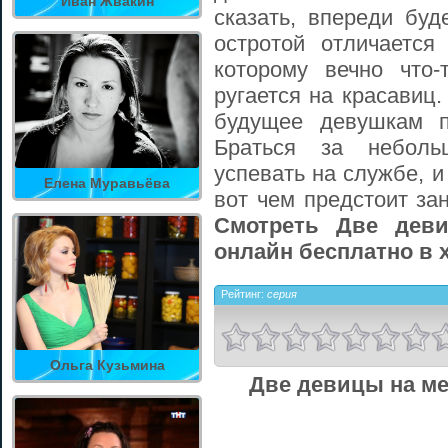
Иван Жвакин
сказать, впереди буд
остротой отличается
которому вечно что-
ругается на красавиц
будущее девушкам п
Браться за неболь
успевать на службе, и
Елена Муравьёва
вот чем предстоит за
Смотреть Две деви
онлайн бесплатно в 
Рейтинг:
серия
Ольга Кузьмина
Две девицы на мел