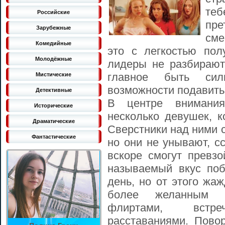
те
Российские
пре
Зарубежные
сме
Комедийные
это с легкостью пол
Молодёжные
лидеры не разбираютс
главное быть сил
Мистические
возможности подавить 
Детективные
В центре внимания
Исторические
несколько девушек, к
Драматические
Сверстники над ними 
Фантастические
но они не унывают, с
вскоре смогут превзо
называемый вкус по
день, но от этого жа
более желанным в
флиртами, встр
расставаниями. Пово