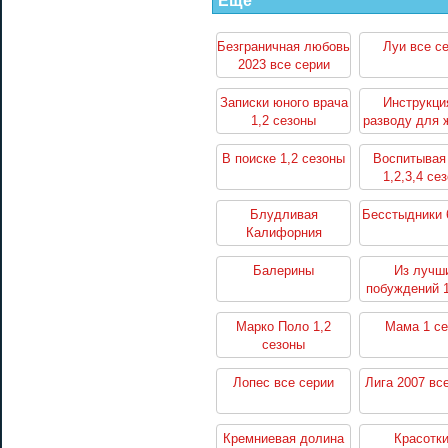
Еще
Безграничная любовь
Луи все с
2023 все серии
Записки юного врача
Инструкци
1,2 сезоны
разводу для 
1,2 сезо
В поиске 1,2 сезоны
Воспитывая
1,2,3,4 се
Блудливая
Бесстыдники 
Калифорния
1,2,3,4,5,6,7 сезоны
Балерины
Из лучш
побуждений 1
Марко Поло 1,2
Мама 1 се
сезоны
Лопес все серии
Лига 2007 вс
Кремниевая долина
Красотки