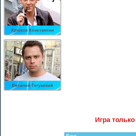
Крюков Константин
Виталий Гогунский
Игра только