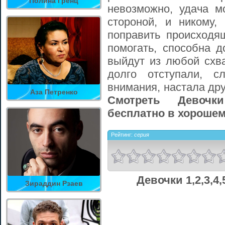
Полина Гренц
невозможно, удача м
стороной, и никому,
поправить происходя
помогать, способна д
выйдут из любой схв
долго отступали, с
внимания, настала дру
Аза Петренко
Смотреть Девочки
бесплатно в хорошем
Рейтинг:
серия
Девочки 1,2,3,4
Зираддин Рзаев