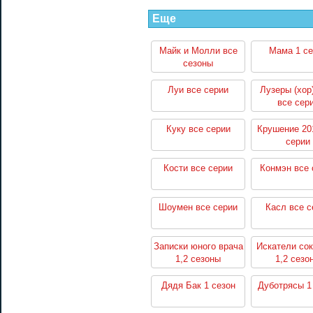
Еще
Майк и Молли все
Мама 1 се
сезоны
Луи все серии
Лузеры (хор
все сер
Куку все серии
Крушение 20
серии
Кости все серии
Конмэн все 
Шоумен все серии
Касл все с
Записки юного врача
Искатели со
1,2 сезоны
1,2 сезо
Дядя Бак 1 сезон
Дуботрясы 1