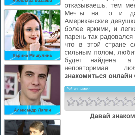
Ярослава Базаева
отказываешь, тем ме
Мечты на то и да
Американские девушк
более яркими, и легк
парень так радовался
что в этой стране 
сильным полом, любит
Карина Мишулина
будет найдена та
неповторимая 
знакомиться онлайн 
Рейтинг:
серия
Александр Ляпин
Давай знаком