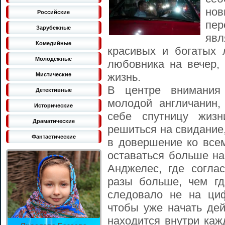
но
Российские
пе
Зарубежные
явл
Комедийные
красивых и богатых 
Молодёжные
любовника на вечер,
жизнь.
Мистические
В центре внимания 
Детективные
молодой англичанин,
Исторические
себе спутницу жиз
Драматические
решиться на свидание,
Фантастические
в довершение ко все
оставаться больше на
Анджелес, где соглас
разы больше, чем г
следовало не на ци
чтобы уже начать дей
находится внутри каж