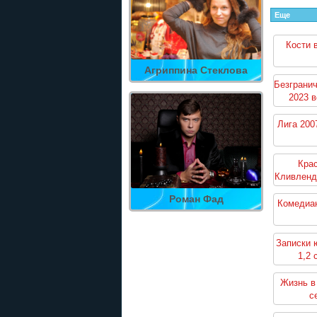
Еще
Кости 
Агриппина Стеклова
Безграни
2023 в
Лига 200
Крас
Кливленд
Роман Фад
Комедиан
Записки 
1,2 
Жизнь в
с