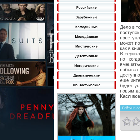
Российские
Зарубежные
Дело в т
Комедийные
поступок
Молодёжные
преступл
может по
Мистические
как в кни
В сериал
Детективные
но когд
вмешатьс
Исторические
побывать
доступно
Драматические
еще инте
будет ус
Фантастические
новым де
Касл все
Рейтинг:
с