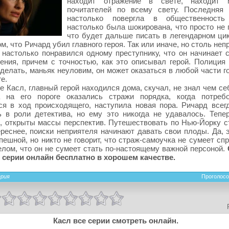
находит отражение в свете, находит 
почитателей по всему свету. Последняя 
настолько повергла в общественность 
настолько была шокирована, что просто не 
что будет дальше писать в легендарном цик
ом, что Ричард убил главного героя. Так или иначе, но столь не
 настолько понравился одному преступнику, что он начинает 
ения, причем с точностью, как это описывал герой. Полиция 
делать, маньяк неуловим, он может оказаться в любой части г
ге.
е Касл, главный герой находился дома, скучал, не знал чем се
а на его пороге оказались стражи порядка, когда потреб
я в ход происходящего, наступила новая пора. Ричард всег
 в роли детектива, но ему это никогда не удавалось. Тепе
, открыты массы перспектив. Путешествовать по Нью-Йорку с
реснее, поиски неприятеля начинают давать свои плоды. Да, э
пешной, но никто не говорит, что страж-самоучка не сумеет сп
лом, что он не сумеет стать по-настоящему важной персоной.
 серии онлайн бесплатно в хорошем качестве.
ерия
Проголосо
Касл все серии смотреть онлайн.