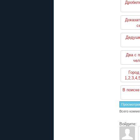
Дробилк
Доказат
с
Дедушк
Два с 
чел
1,2,3,4,5,
се
Город
1,2,3,4,
В поиске
Просмотро
Всего комме
Войдите: