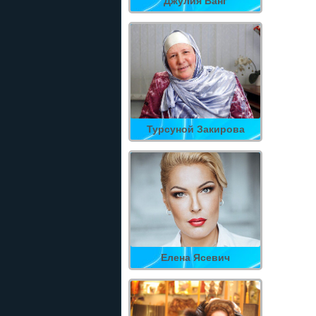
Джулия Ванг
Турсуной Закирова
Елена Ясевич