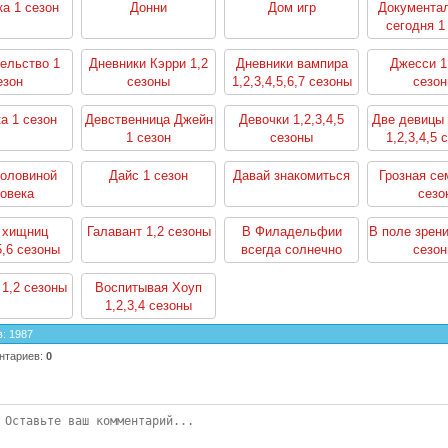
а 1 сезон
Донни
Дом игр
Документа
сегодня 1
ельство 1
Дневники Кэрри 1,2
Дневники вампира
Джесси 1,
езон
сезоны
1,2,3,4,5,6,7 сезоны
сезо
а 1 сезон
Девственница Джейн
Девочки 1,2,3,4,5
Две девицы
1 сезон
сезоны
1,2,3,4,5 
половиной
Дайс 1 сезон
Давай знакомиться
Грозная се
овека
сезо
6,7,8,9,10,11,12
зоны
 хищниц
Галавант 1,2 сезоны
В Филадельфии
В поле зрени
5,6 сезоны
всегда солнечно
сезо
1,2,3,4,5,6,7,8,9,10,11
сезоны
 1,2 сезоны
Воспитывая Хоуп
1,2,3,4 сезоны
в
:
1987
нтариев
:
0