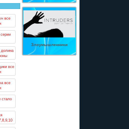
н все
и
 серии
Злоумышленники
 долина
зоны
ики все
и
фа все
и
е стало
ья
7,8,9,10
ны