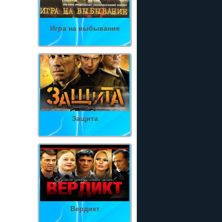
Игра на выбывание
Защита
Вердикт