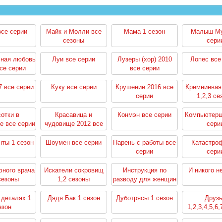
все серии
Майк и Молли все
Мама 1 сезон
Малыш Му
сезоны
сери
чная любовь
Луи все серии
Лузеры (хор) 2010
Лопес все
се серии
все серии
7 все серии
Куку все серии
Крушение 2016 все
Кремниевая
серии
1,2,3 се
отки в
Красавица и
Конмэн все серии
Компьютерщ
е все серии
чудовище 2012 все
сери
серии
ты 1 сезон
Шоумен все серии
Парень с работы все
Катастро
серии
сери
юного врача
Искатели сокровищ
Инструкция по
И никого н
сезоны
1,2 сезоны
разводу для женщин
1,2 сезоны
 деталях 1
Дядя Бак 1 сезон
Дуботрясы 1 сезон
Друз
езон
1,2,3,4,5,6,
сезо