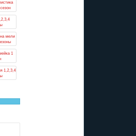
листика
 сезон
2,3,4
ны
 на мели
сезоны
мейка 1
н
я 1,2,3,4
ны