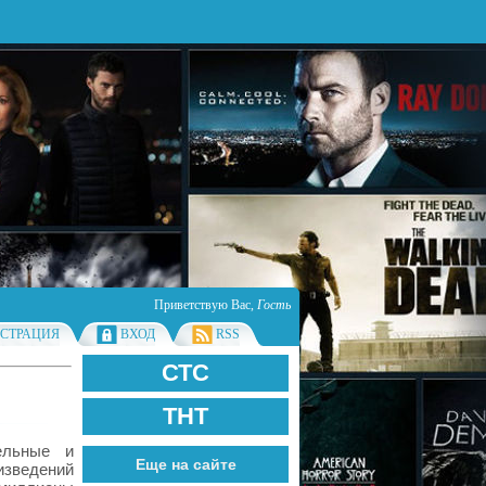
Приветствую Вас
,
Гость
ИСТРАЦИЯ
ВХОД
RSS
СТС
ТНТ
ельные и
Еще на сайте
изведений