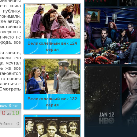
миллионы
его книга
публику,
понимали,
ле автор.
пристойный
совершать
ничего не
орода, все
Великолепный век 124
серия
бя занять,
овали его
да мечтал
рь же все
тановится
та погоня
равиться с
Смотреть
Великолепный век 132
серия
вало
0
чел.
0
10
из
0
Рейтинг