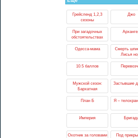
Еще
Грейсленд 1,2,3
Джо
сезоны
При загадочных
Арханге
обстоятельствах
Одесса-мама
Смерть шпи
Лисья но
10.5 баллов
Перевозч
Мужской сезон:
Застывшие 
Бархатная
революция
План Б
Я – телохра
Империя
Бригад
Охотник за головами
Под прикры