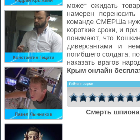
Андрей Крыжний
может ожидать това
намерен переносить 
команде СМЕРШа нужн
короткие сроки, и при
понимают, что Кошки
диверсантами и не
погибшего солдата, по
Константин Гецати
наказать врагов наро
Крым онлайн бесплат
Рейтинг:
серия
Смерть шпиона
Павел Лычников