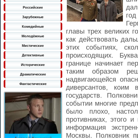
дал
Российские
год
Зарубежные
Гер
Комедийные
главы трех великих г
Молодёжные
как действовать даль
этих событиях, ско
Мистические
происходящих. Букв
Детективные
границе начинает пе
Исторические
таким образом ре
Драматические
надвигающейся опасн
Фантастические
диверсантов, коим 
государств. Полковн
событии многие предп
было плохо, насто
противниках, этого и
информация экстрен
Москвы. Полковник п