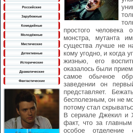
уни
Российские
тол
Зарубежные
то
Комедийные
простого человека 
Молодёжные
монстра, мутанта и
существа лучше не на
Мистические
кому угодно, и когда 
Детективные
жизнью, его воспит
Исторические
оказалось были прием
Драматические
самое обычное обр
Фантастические
заведении он первы
представляет. Бежа
бесполезным, он не мо
потому стал скрыватьс
В сериале Джекил и Х
факт, что за главным
особое отделение 