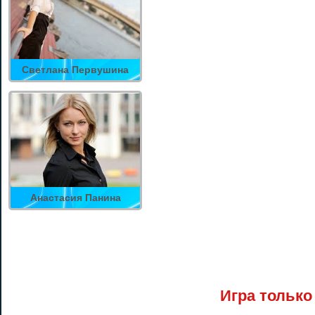
Светлана Первушина
Анастасия Панина
Игра только