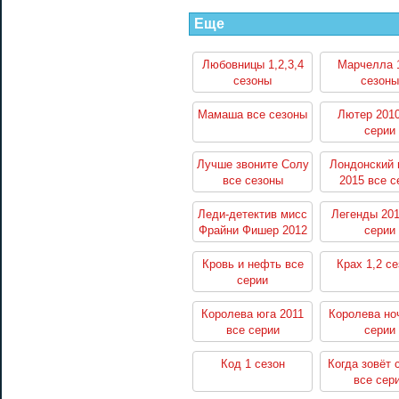
Еще
Любовницы 1,2,3,4
Марчелла 1
сезоны
сезоны
Мамаша все сезоны
Лютер 2010
серии
Лучше звоните Солу
Лондонский 
все сезоны
2015 все с
Леди-детектив мисс
Легенды 201
Фрайни Фишер 2012
серии
все серии
Кровь и нефть все
Крах 1,2 с
серии
Королева юга 2011
Королева но
все серии
серии
Код 1 сезон
Когда зовёт 
все сер