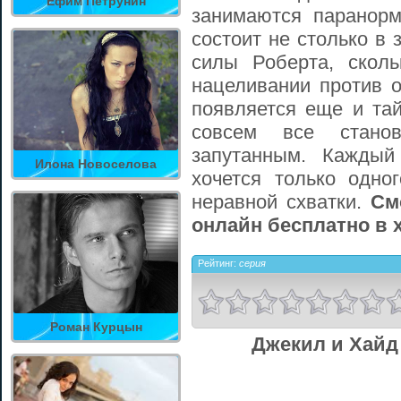
Ефим Петрунин
занимаются паранор
состоит не столько в
силы Роберта, сколь
нацеливании против о
появляется еще и тай
совсем все стано
запутанным. Каждый
Илона Новоселова
хочется только одно
неравной схватки.
См
онлайн бесплатно в 
Рейтинг:
серия
Роман Курцын
Джекил и Хайд 