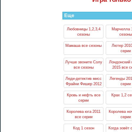
Еще
Любовницы 1,2,3,4
Марчелла 1
сезоны
сезоны
Мамаша все сезоны
Лютер 2010
серии
Лучше звоните Солу
Лондонский 
все сезоны
2015 все с
Леди-детектив мисс
Легенды 201
Фрайни Фишер 2012
серии
все серии
Кровь и нефть все
Крах 1,2 с
серии
Королева юга 2011
Королева но
все серии
серии
Код 1 сезон
Когда зовёт 