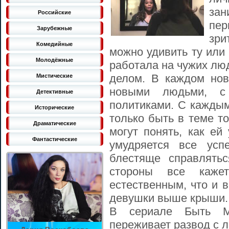
зан
Российские
пе
Зарубежные
зри
Комедийные
можно удивить ту или
Молодёжные
работала на чужих лю
делом. В каждом нов
Мистические
новыми людьми, с
Детективные
политиками. С каждым
Исторические
только быть в теме т
Драматические
могут понять, как ей
Фантастические
умудряется все усп
блестяще справлять
стороны все каже
естественным, что и в
девушки выше крыши.
В сериале Быть М
переживает развод с 