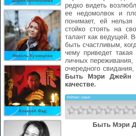
Дария Воскобоева
редко видеть возлюбл
ее недомолвок и пл
понимает, ей нельзя
стойко стоять на св
талант как ведущей. В
быть счастливым, ког
чему приведет такая 
Николь Кузнецова
личных переживания, 
очередного свидания,
Быть Мэри Джейн 
качестве.
Рейтинг:
серия
Алексей Фад
Быть Мэри Д