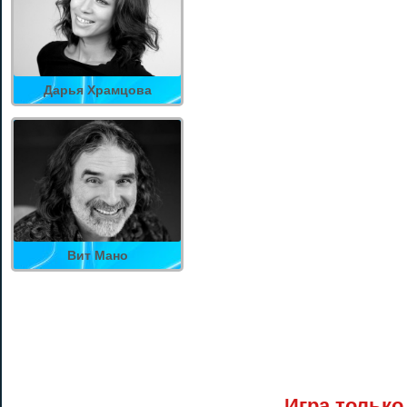
Дарья Храмцова
Вит Мано
Игра только