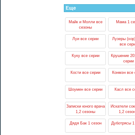
Еще
Майк и Молли все
Мама 1 се
сезоны
Луи все серии
Лузеры (хор
все сер
Куку все серии
Крушение 20
серии
Кости все серии
Конмэн все 
Шоумен все серии
Касл все с
Записки юного врача
Искатели со
1,2 сезоны
1,2 сезо
Дядя Бак 1 сезон
Дуботрясы 1