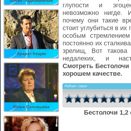
Елена Подкаминская
глупости и эгоцен
невозможно нигде. 
почему они такие вр
стоит углубиться в их
особым стремлением
постоянно их сталкива
зрелищ, Вот такова 
Арарат Кещян
недалеких, и наст
Смотреть Бестолочи 
хорошем качестве.
Рейтинг:
серия
Юлия Соловьева
Бестолочи 1,2