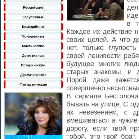
дел
Российские
иде
Зарубежные
в т
Комедийные
Каждое их действие н
Молодёжные
своих целей. А что д
нет, только глупость
Мистические
своей ленивости реб
Детективные
будущее многих люде
Исторические
старых знакомы, и 
Драматические
Порой даже кажетс
Фантастические
совершенно несносные
В сериале Бестолочи
бывать на улице. С о
их невезением, с д
вмешиваться в чужие 
дорогу, если твой п
тобой, это твой брат