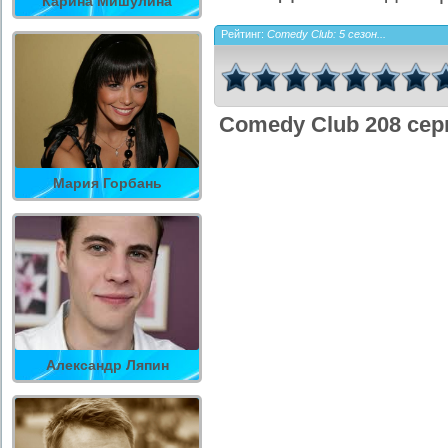
Карина Мишулина
Рейтинг:
Comedy Club: 5 сезон...
Comedy Club 208 сер
Мария Горбань
Александр Ляпин