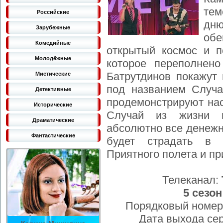
тем
Российские
дн
Зарубежные
обе
Комедийные
открытый космос и п
Молодёжные
которое переполнен
Батрутдинов покажут
Мистические
под названием Случа
Детективные
продемонстрируют на
Исторические
Случай из жизни к
Драматические
абсолютно все денежн
Фантастические
будет страдать в 
Приятного полета и пр
Телеканал:
5 сезон
Порядковый номер
Дата выхода се