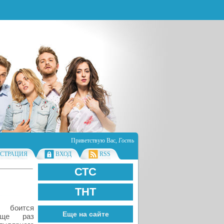
Приветствую Вас
,
Гость
ИСТРАЦИЯ
ВХОД
RSS
СТС
ТНТ
боится
Еще на сайте
еще раз