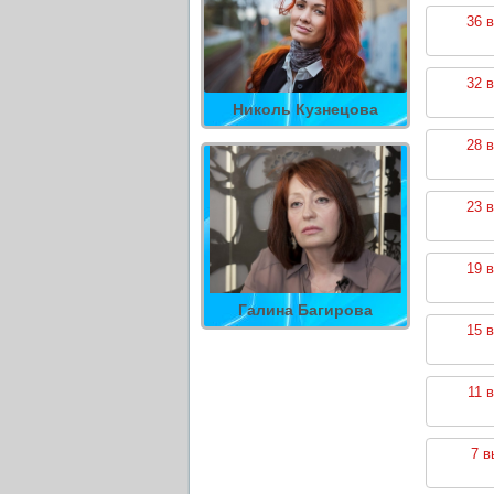
36 
32 
Николь Кузнецова
28 
23 
19 
Галина Багирова
15 
11 
7 в