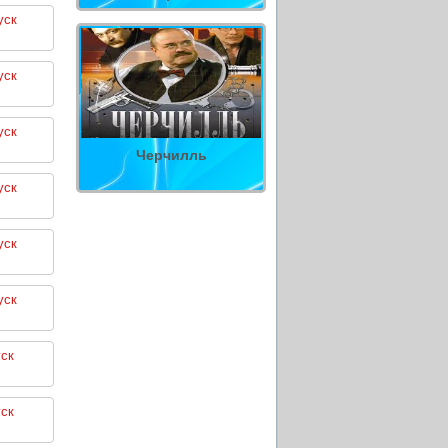
уск
уск
уск
Черчилль
уск
уск
уск
ск
ск