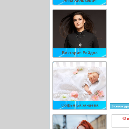
Анна Хилькевич
Виктория Райдос
Софья Баранцева
5 сезон др
40 