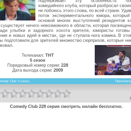
подчеркивает эту особенность поп
комедийного клуба, который разбросал свои
не побоюсь этого слова, по всей стране. Уд
поток экспериментального юмора, который
основой многих выступлений резидентов к
 существует ничего невозможного в области, которая посвящен
Ради улыбки и задорного хохота зрителя, юмористы готовы
ния и новых идей в местах, где не ступала нога комика. В эт
ы подготовили для зрителей множество сюрпризов, которые ник
иковал.
Телеканал:
ТНТ
5 сезон
Порядковый номер серии:
228
Дата выхода серии:
2009
medy Club: 5 сезон...
Проголосо
Comedy Club 228 серия смотреть онлайн бесплатно.