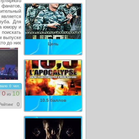
улярного
х фанатов,
ивительный
 является
луба. Для
а юмору и
 поискать
ом выпуске
то до них
Цепь
вало
0
чел.
0
10
из
10.5 баллов
0
Рейтинг