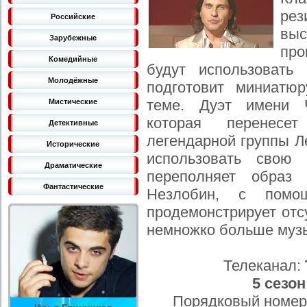
рез
Российские
выс
Зарубежные
пр
Комедийные
будут использовать
Молодёжные
подготовит миниатю
теме. Дуэт имени Ч
Мистические
которая перенесе
Детективные
легендарной группы Л
Исторические
использовать свою 
Драматические
переполняет образ 
Фантастические
Незлобин, с помо
продемонстрирует отсу
немножко больше муз
Телеканал:
5 сезон
Порядковый номер