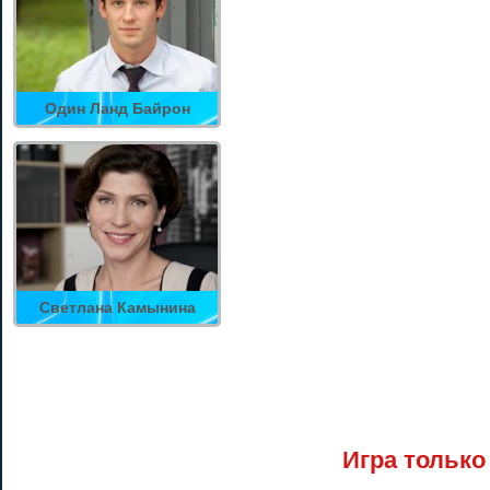
Один Ланд Байрон
Светлана Камынина
Игра только