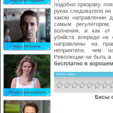
Анатолий Леденев
подобно призраку, поя
руках следователя не 
каком направлении д
самым регулятором,
волнения, и как от
убийств впереди не 
направлены на прав
Илья Любимов
неприятеля, чем н
Революции не быть в
бесплатно в хорошем
Рейтинг:
серия
Ирина Старшенбаум
Бесы 