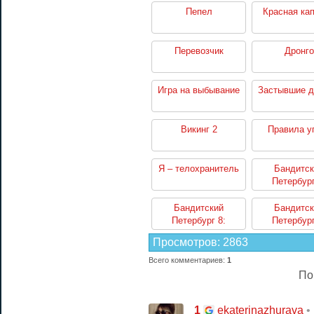
Пепел
Красная ка
Перевозчик
Дронго
Игра на выбывание
Застывшие 
Викинг 2
Правила у
Я – телохранитель
Бандитск
Петербург
Арестан
Бандитский
Бандитск
Петербург 8:
Петербург
Терминал
Переде
Просмотров
:
2863
Всего комментариев
:
1
По
1
•
ekaterinazhurava