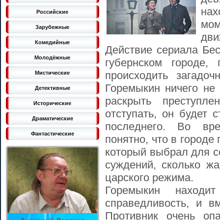
нах
Российские
мом
Зарубежные
дви
Комедийные
Действие сериала Бе
Молодёжные
губернском городе,
происходить загадоч
Мистические
Горемыкин ничего не 
Детективные
раскрыть преступле
Исторические
отступать, он будет 
Драматические
последнего. Во вре
Фантастические
понятно, что в город
который выбрал для с
суждений, сколько ж
царского режима.
Горемыкин находи
справедливость, и в
Противник очень оп