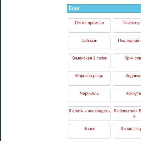
Еще
Петля времени
Поиски у
Соблазн
Последний 
Каменская 1 сезон
Крик со
Марьина роща
Ледник
Черчилль
Чокнута
Любить и ненавидеть
Любопытная 
2
Вызов
Линия за