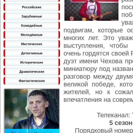
пос
Российские
по
Зарубежные
ув
Комедийные
подвигам, которые о
Молодёжные
многих лет. Это ува
выступления, чтобы 
Мистические
очень гордятся своей 
Детективные
дуэт имени Чехова пр
Исторические
миниатюру под назван
Драматические
разговор между двумя
Фантастические
великой победе, кот
жителей, но к сожа
впечатления на совре
Телеканал:
5 сезон
Порядковый номер