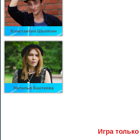
Константин Шелягин
Наталья Бантеева
Игра только