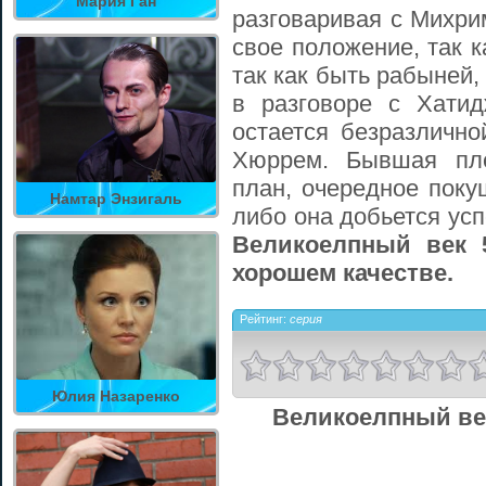
Мария Ган
разговаривая с Михри
свое положение, так к
так как быть рабыней
в разговоре с Хати
остается безразличн
Хюррем. Бывшая пле
план, очередное поку
Намтар Энзигаль
либо она добьется усп
Великоелпный век 
хорошем качестве.
Рейтинг:
серия
Юлия Назаренко
Великоелпный век