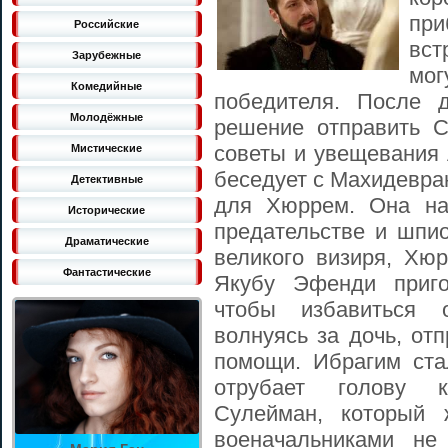
пр
Российские
вст
Зарубежные
мо
Комедийные
победителя. После 
Молодёжные
решение отправить С
советы и увещевания 
Мистические
беседует с Махидевра
Детективные
для Хюррем. Она на
Исторические
предательстве и шпи
Драматические
великого визиря, Хю
Фантастические
Якубу Эфенди приго
чтобы избавиться 
волнуясь за дочь, от
помощи. Ибрагим ста
отрубает голову 
Сулейман, который 
военачальниками не