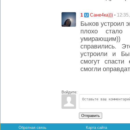
1
• 12:35
Сане4ка)))
Быков устроил э
плохо стало
умирающим))
справились. Э
устроили и Бы
смогут спасти 
смогли оправда
Войдите:
Отправить
Обратная связь
Карта сайта