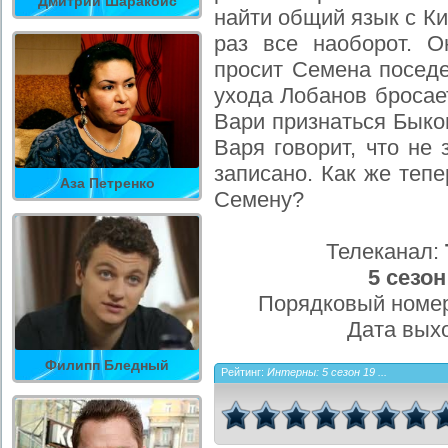
Дмитрий Шаракоис
найти общий язык с К
раз все наоборот. 
просит Семена поседе
ухода Лобанов бросае
Вари признаться Быков
Варя говорит, что не 
записано. Как же теп
Аза Петренко
Семену?
Телеканал:
5 сезон
Порядковый номер
Дата вых
Филипп Бледный
Рейтинг:
Интерны: 5 сезон 19 ...