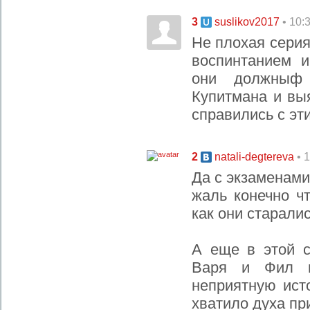
3
• 10:
suslikov2017
Не плохая серия
воспинтанием и
они должныф
Купитмана и выя
справились с эт
2
• 
natali-degtereva
Да с экзаменами
жаль конечно ч
как они старалис
А еще в этой с
Варя и Фил в
неприятную исто
хватило духа пр