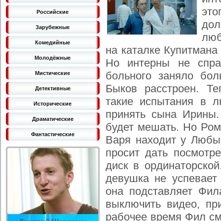
эт
Российские
до
Зарубежные
люб
Комедийные
на каталке Купитмана
Молодёжные
Но интерны не спра
больного заняло бо
Мистические
Быков расстроен. Те
Детективные
такие испытания в 
Исторические
принять сына Ирины.
Драматические
будет мешать. Но Ром
Фантастические
Варя находит у Любы
просит дать посмотре
диск в ординаторской
девушка не успевает 
она подставляет Фил
выключить видео, пр
рабочее время Фил см