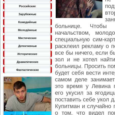
под
Российские
вто
Зарубежные
зан
Комедийные
больнице. Чтобы 
Молодёжные
начальством, молод
специальную сим-карт
Мистические
расклеил рекламу о п
Детективные
все бы ничего, если 
Исторические
зол и не хотел найт
Драматические
больницы. Просить по
Фантастические
будет себя вести инте
самом деле занимае
это время у Левина 
его укусил за ягодиц
поставить себе укол 
Купитман и случайно 
о том, что видел по