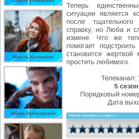
Сергей Романович
Теперь единствен
ситуации является к
после тщательного
справку, но Люба и с
измене. Что же теп
помогает подстроить
становится жертвой 
Николь Кузнецова
простить любимого.
Телеканал:
5 сезон
Порядковый номер
Дата вых
Макар Запорожский
Рейтинг:
Интерны: 5 сезон 2 с...