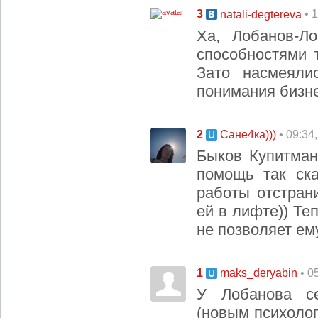
3
• 
natali-degtereva
Ха, Лобанов-Л
способностями т
Зато насмеяли
понимания бизне
2
• 09:34
Сане4ка)))
Быков Купитман
помощь так ска
работы отстрани
ей в лифте)) Те
не позволяет ем
1
• 0
maks_deryabin
У Лобанова с
(новым психолог