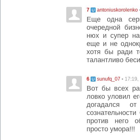
7
antoniuskorolenko
Еще одна сери
очередной бизн
нюх и супер на
еще и не однок
хотя бы ради т
талантливо беси
6
• 17:19,
sunufq_07
Вот бы всех ра
ловко уловил ег
догадался от
сознательности
против него о
просто умора!!!