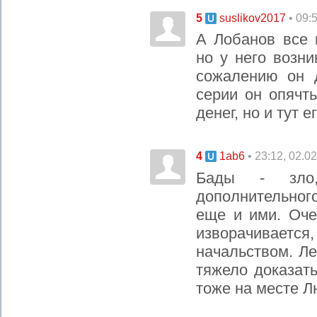
5
• 09:
suslikov2017
А Лобанов все 
но у него возн
сожалению он 
серии он опячт
денег, но и тут 
4
• 23:12, 02.0
1ab6
Бады - зло
дополнительног
еще и ими. Оче
изворачиваетс
начальством. Л
тяжело доказат
тоже на месте Л