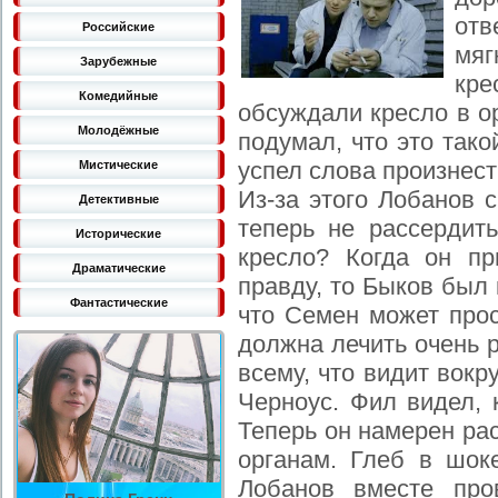
от
Российские
мяг
Зарубежные
кр
Комедийные
обсуждали кресло в о
Молодёжные
подумал, что это так
успел слова произнест
Мистические
Из-за этого Лобанов 
Детективные
теперь не рассердит
Исторические
кресло? Когда он п
Драматические
правду, то Быков был 
Фантастические
что Семен может прос
должна лечить очень 
всему, что видит вокр
Черноус. Фил видел, 
Теперь он намерен ра
органам. Глеб в шоке
Лобанов вместе про