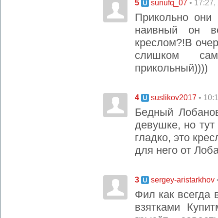
5
• 17:27,
sunufq_07
Прикольно они 
наивный он вс
креслом?!В оче
слишком са
прикольный))))
4
• 10:
suslikov2017
Бедный Лобанов
девушке, но тут
гладко, это кре
для него от Лоб
3
sergey-aristarkhov
Фил как всегда 
взятками Купи