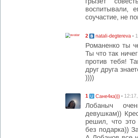
грызёт совес
воспитывали, е
соучастие, не по
2
• 
natali-degtereva
Романенко ты ч
Ты что так ниче
против тебя! Т
друг друга знае
))))
1
• 12:17
Сане4ка)))
Лобаныч оче
девушкам)) Кре
решил, что это
без подарка)) З
А Лобанов все н