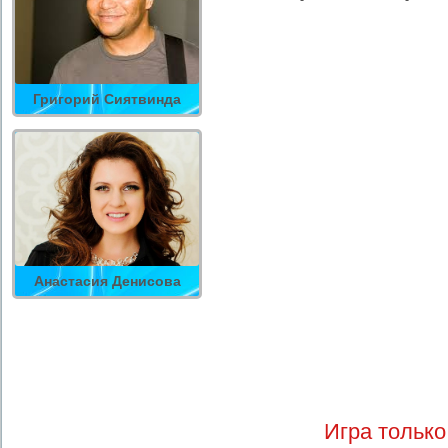
Григорий Сиятвинда
Анастасия Денисова
Игра только