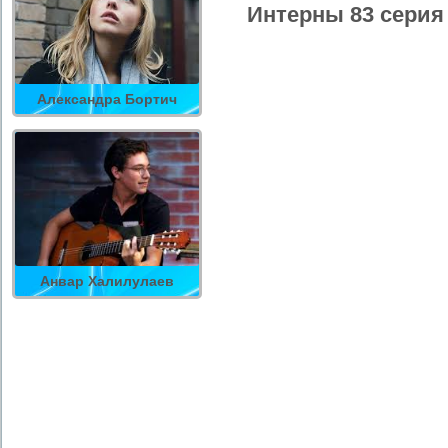
Интерны 83 серия
Александра Бортич
Анвар Халилулаев