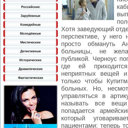
каб
Российские
вып
Зарубежные
пол
Комедийные
Хотя заведующий отде
Молодёжные
перспективе, у него 
просто обмануть А
Мистические
больницы, не жел
Детективные
публикой. Черноус по
Исторические
где ей приходитс
Драматические
неприятных вещей и
Фантастические
только чтобы Купит
больных. Но, несмо
управляться в артик
называть все вещи
попадается армейск
который уговарива
пациентами: теперь т