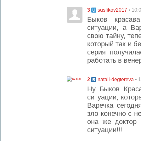
3
• 10:
suslikov2017
Быков красава
ситуации, а В
свою тайну, теп
который так и б
серия получила
работать в вене
2
• 
natali-degtereva
Ну Быков Краса
ситуации, котор
Варечка сегодн
зло конечно с н
она же доктор
ситуации!!!