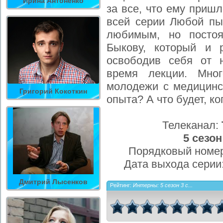
Ирина Антоненко
за все, что ему приш
всей серии Любой пы
любимым, но постоя
Быкову, который и р
освободив себя от 
время лекции. Мног
молодежи с медицинск
Григорий Кокоткин
опыта? А что будет, ко
Телеканал:
5 сезон
Порядковый номер
Дата выхода серии
Дмитрий Лысенков
Рейтинг:
Интерны: 5 сезон 3 с...