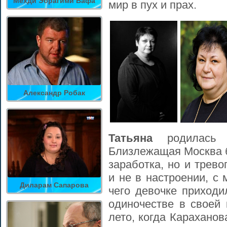
Мехди Эбрагими Вафа
мир в пух и прах.
Александр Робак
Татьяна
родилась 
Близлежащая Москва б
заработка, но и трев
и не в настроении, с 
Диларам Сапарова
чего девочке приходи
одиночестве в своей
лето, когда Карахано