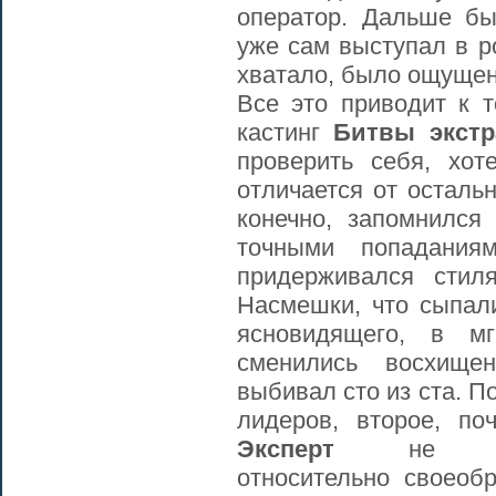
оператор. Дальше бы
уже сам выступал в р
хватало, было ощущени
Все это приводит к т
кастинг
Битвы экстр
проверить себя, хо
отличается от осталь
конечно, запомнился
точными попадани
придерживался стил
Насмешки, что сыпали
ясновидящего, в мг
сменились восхищен
выбивал сто из ста. По
лидеров, второе, поч
Эксперт
не ра
относительно своеобр