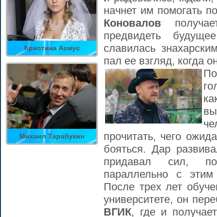
начнет им помогать п
Коновалов
получа
предвидеть будуще
славилась знахарски
Кристина Асмус
пал ее взгляд, когда о
П
го
ка
вы
че
прочитать, чего ожид
Михаил Тарабукин
бояться. Дар развива
придавал сил, по
параллельно с этим
После трех лет обуче
университете, он пере
ВГИК
, где и получае