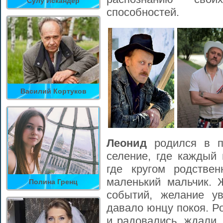
Сулу Искандер
способностей.
Василий Кортуков
Леонид
родился в п
селение, где каждый 
где кругом родстве
маленький мальчик. 
Полина Гренц
событий, желание у
давало юнцу покоя. Р
и радовались, ждали,