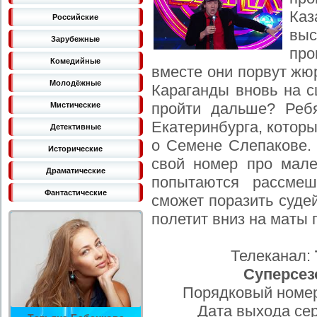
Каз
Российские
вы
Зарубежные
про
Комедийные
вместе они порвут жю
Молодёжные
Караганды вновь на с
пройти дальше? Реб
Мистические
Екатеринбурга, котор
Детективные
о Семене Слепакове.
Исторические
свой номер про мале
Драматические
попытаются рассмеш
Фантастические
сможет поразить суде
полетит вниз на маты 
Телеканал:
Суперсез
Порядковый номер
Дата выхода се