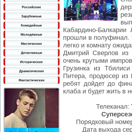
де
Российские
ре
Зарубежные
вып
Комедийные
Кабардино-Балкарии 
Молодёжные
прошли в полуфинал. 
легко и комнату ожид
Мистические
Дмитрий Сверлов из 
Детективные
очень крутыми импров
Исторические
Грузинка из Тбилис
Драматические
Питера, продюсер из 
Фантастические
ребят дойдет до фин
клаба и будет жить в 
Телеканал:
Суперсез
Порядковый номер
Дата выхода се