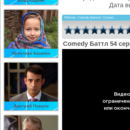
Влад Кадони
Дата в
Рейтинг:
Comedy Баттл: Суперс...
Comedy Баттл 54 сер
Ярослава Базаева
Дмитрий Певцов