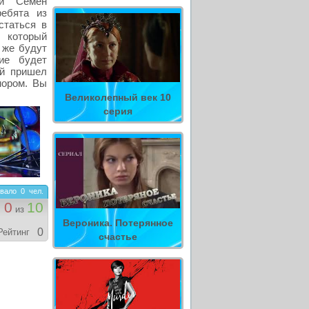
 и Семен
ебята из
статься в
 который
 же будут
ие будет
ый пришел
мором. Вы
Великолепный век 10
серия
вало
0
чел.
0
10
из
Вероника. Потерянное
0
Рейтинг
счастье