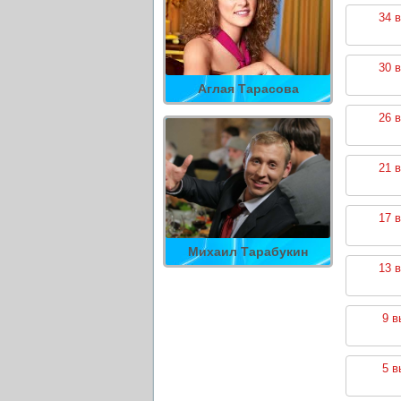
34 
30 
Аглая Тарасова
26 
21 
17 
Михаил Тарабукин
13 
9 в
5 в