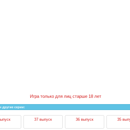
Игра только для лиц старше 18 лет
н другие серии:
выпуск
37 выпуск
36 выпуск
35 вып