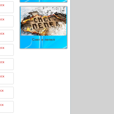
уск
уск
уск
Снег и пепел
уск
уск
уск
ск
ск