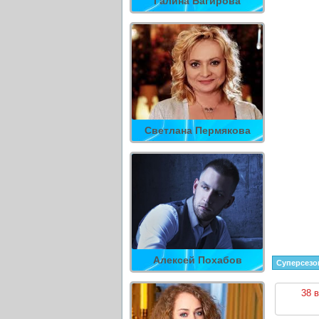
Галина Багирова
Светлана Пермякова
Алексей Похабов
Суперсезо
38 