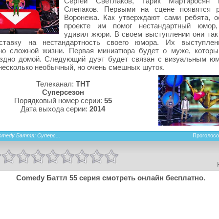
Сергей Светлаков, Гарик Мартиросян
Слепаков. Первыми на сцене появятся р
Воронежа. Как утверждают сами ребята, о
проекте им помог нестандартный юмор,
удивил жюри. В своем выступлении они так
ставку на нестандартность своего юмора. Их выступлен
но сложной жизни. Первая миниатюра будет о муже, котор
оздно домой. Следующий дуэт будет связан с визуальным ю
несколько необычный, но очень смешных шуток.
Телеканал:
ТНТ
Суперсезон
Порядковый номер серии:
55
Дата выхода серии:
2014
omedy Баттл: Суперс...
Проголосо
Comedy Баттл 55 серия смотреть онлайн бесплатно.