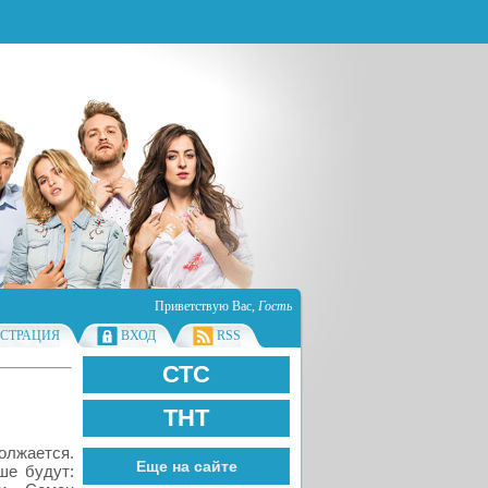
Приветствую Вас
,
Гость
ИСТРАЦИЯ
ВХОД
RSS
СТС
ТНТ
олжается.
Еще на сайте
ше будут: