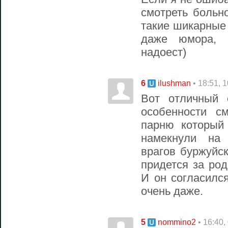
смотреть больно
такие шикарные 
даже юмора, 
надоест)
6
• 18:51, 
ilushman
Вот отличный 
особенности с
парню который
намекнули на 
врагов буржуйс
придется за ро
И он согласилс
очень даже.
5
• 16:40,
nommino2