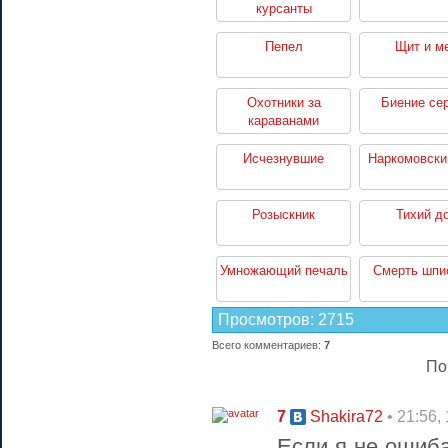
курсанты
Пепел
Щит и м
Охотники за
Биение се
караванами
Исчезнувшие
Наркомовски
Розыскник
Тихий д
Умножающий печаль
Смерть шпи
Просмотров
:
2715
Всего комментариев
:
7
По
7
• 21:56,
Shakira72
Если я не ошиб