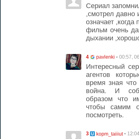
Сериал запомнил
,смотрел давно 
означает ,когда
фильм очень да
дыхании ,хорошо
4
• 00:57, 0
pavlenki
Интересный сер
агентов котор
время зная что
война. И соб
образом что и
чтобы самим о
посмотреть.
3
• 12:0
kopm_taiiiut