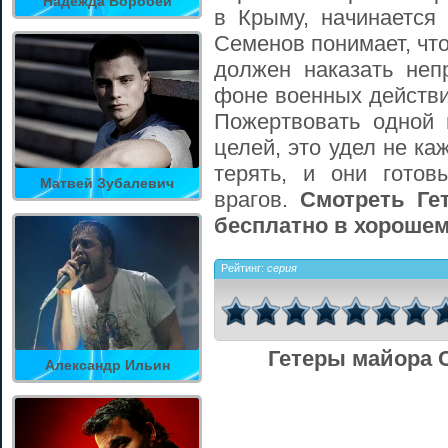
Надежда Воробей
в Крыму, начинается 
Семенов понимает, что
должен наказать неп
фоне военных действи
Пожертвовать одной 
целей, это удел не ка
терять, и они гото
Матвей Зубалевич
врагов.
Смотреть Ге
бесплатно в хорошем
Рейтинг:
серия
Гетеры майора 
Александр Ильин