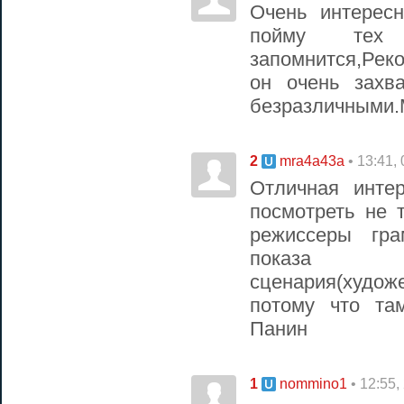
Очень интерес
пойму тех
запомнится,Рек
он очень захв
безразличными.М
2
• 13:41,
mra4a43a
Отличная интер
посмотреть не 
режиссеры гр
показа
сценария(худож
потому что та
Панин
1
• 12:55,
nommino1