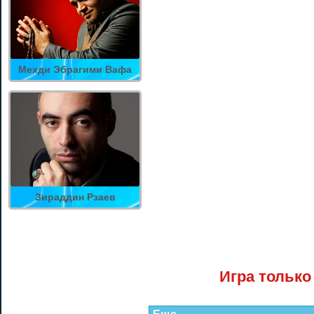
Мехди Эбрагими Вафа
Зираддин Рзаев
Игра только