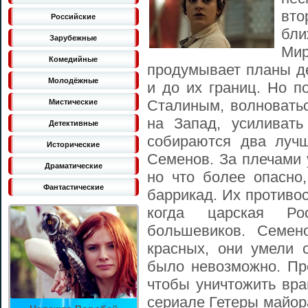
вто
Российские
бли
Зарубежные
Мир
Комедийные
продумывает планы де
Молодёжные
и до их границ. Но п
Сталиным, волноватьс
Мистические
на Запад, усиливат
Детективные
собираются два лучш
Исторические
Семенов. За плечами 
Драматические
но что более опасно
Фантастические
баррикад. Их противос
когда царская Ро
большевиков. Семен
красных, они умели 
было невозможно. Пр
чтобы уничтожить вра
сериале Гетеры майор