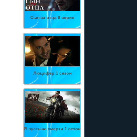
Сын за отца 9 серия
Люцифер 1 сезон
В пустыне смерти 1 сезон