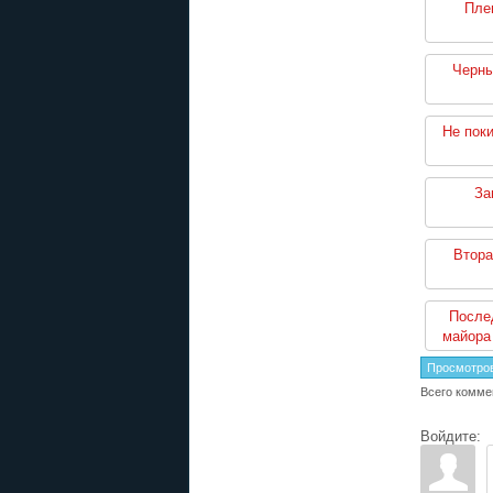
Пле
Черны
Не пок
За
Втора
После
майора
Просмотро
Всего комме
Войдите: