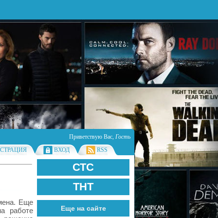
Приветствую Вас
,
Гость
ИСТРАЦИЯ
ВХОД
RSS
СТС
ТНТ
мена. Еще
Еще на сайте
а работе