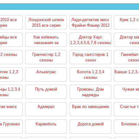
2010 все
Лондонский шпион
Леди-детектив мисс
Крик 1,2 
ерии
2015 все серии
Фрайни Фишер 2012
все серии
ийцы все
Как избежать
Доктор Хаус
Доктор м
ерии
наказания за
1,2,3,4,5,6,7,8 сезоны
сезо
убийство 1,2 сезоны
,2 сезоны
Гранчестер 1,2
Город гангстеров 1
Ганнибал 
сезоны
сезон
сезо
тие 1,2,3
Алькатрас
Болота 1,2,3,4
Банши 1,2,3,
зоны
сезоны
цы 1,2,3,4
Путь домой
Громовы. Дом
Чужая м
зоны
надежды
ая книга
Адмирал
Брак по завещанию
Счастье 
 Гурченко
Карамболь
Дорога домой
Близкие