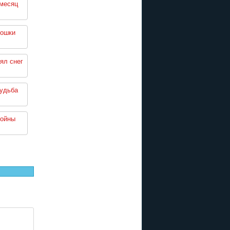
месяц
кошки
ял снег
судьба
войны