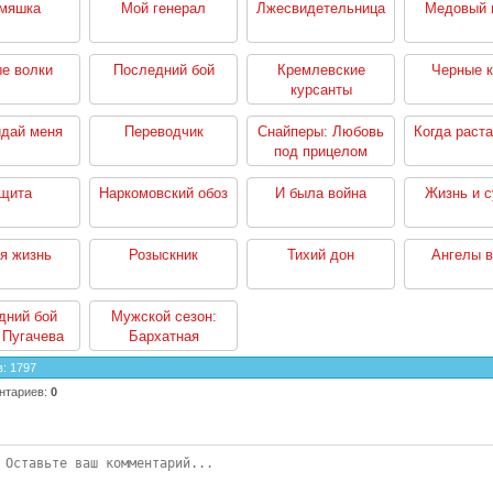
мяшка
Мой генерал
Лжесвидетельница
Медовый 
е волки
Последний бой
Кремлевские
Черные 
курсанты
идай меня
Переводчик
Снайперы: Любовь
Когда раста
под прицелом
щита
Наркомовский обоз
И была война
Жизнь и 
я жизнь
Розыскник
Тихий дон
Ангелы 
дний бой
Мужской сезон:
 Пугачева
Бархатная
революция
в
:
1797
нтариев
:
0