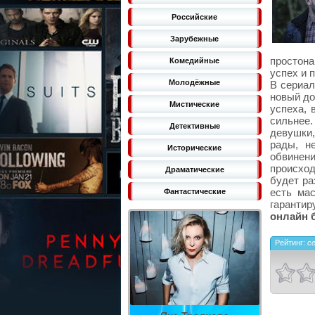
Российские
Зарубежные
простона
Комедийные
успех и 
Молодёжные
В сериал
новый до
Мистические
успеха, 
сильнее
Детективные
девушки,
рады, н
Исторические
обвинен
происход
Драматические
будет ра
есть ма
Фантастические
гарантир
онлайн 
Рейтинг:
с