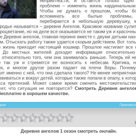
неприятности, и остается только одно
проблеме – изменить жизнь кардинальным
Чтобы не думать о прошлом, чтобы б
вспоминать все былые проблемы, 
перебирается в небольшую деревушку, к
родье называется – деревня Ангелов. Красивое название сули
процветание, но на деле все оказывается не таким уж и красочн
е Деревня ангелов, главная героиня вместе с двумя детьми на
м. Отыскать работу также удается скорым действием. Вот толь
в жизнь приходит настоящий кошмар. Прошлое настигает все 
. До местных жителей доходит информация относительно
 относительно того, чем она занималась раньше. Теперь ей не
е так уж и стремятся ее возносить к небесам. Критика, н
ия, и многое другое разом падает на плечи Веры. Почем
ит именно с ней, что она сделала такого? Не менее неприятна
звиваться и вокруг детей, которые также попали в опалу, к кот
сса претензий. Может самое время сменить местожительств
ует, что ситуация не повторится?
Смотреть Деревня ангело
бесплатно в хорошем качестве.
ерия
Проголосо
Деревня ангелов 1 сезон смотреть онлайн.