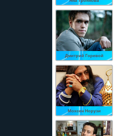
Яна Троянова
Дмитрий Горевой
Мохсен Норузи