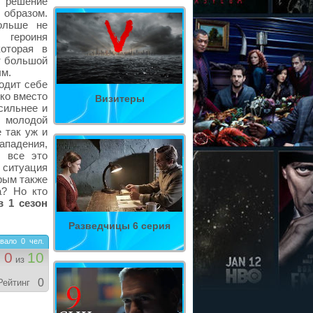
 решение
 образом.
ольше не
героиня
оторая в
т большой
ым.
ходит себе
ко вместо
Визитеры
сильнее и
 молодой
 так уж и
ападения,
у все это
я ситуация
орым также
а? Но кто
в 1 сезон
Разведчицы 6 серия
вало
0
чел.
0
10
из
0
Рейтинг