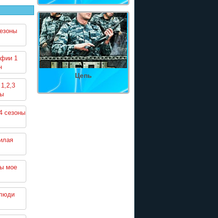
сезоны
афии 1
н
Цепь
1,2,3
ны
4 сезоны
илая
ты мое
 люди