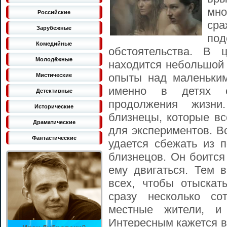
мно
Российские
с
Зарубежные
п
Комедийные
обстоятельства. В 
Молодёжные
находится небольшой 
опыты над маленьким
Мистические
именно в детях с
Детективные
продолжения жизн
Исторические
близнецы, которые вс
Драматические
для экспериментов. В
Фантастические
удается сбежать из 
близнецов. Он боится
ему двигаться. Тем 
всех, чтобы отыскат
сразу несколько со
местные жители, и
Интересным кажется в