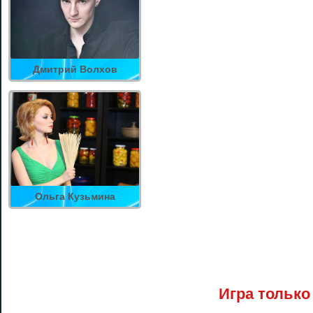
Дмитрий Волхов
Ольга Кузьмина
Игра только