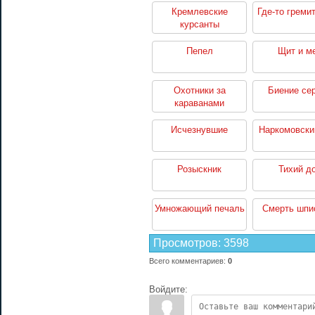
Кремлевские
Где-то греми
курсанты
Пепел
Щит и м
Охотники за
Биение се
караванами
Исчезнувшие
Наркомовски
Розыскник
Тихий д
Умножающий печаль
Смерть шпи
Просмотров
:
3598
Всего комментариев
:
0
Войдите: