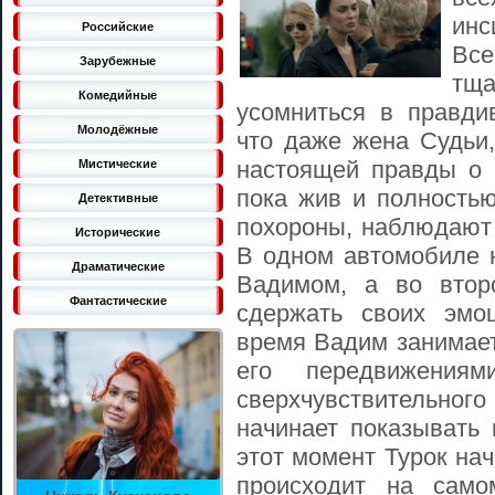
инс
Российские
Все
Зарубежные
тща
Комедийные
усомниться в правдив
Молодёжные
что даже жена Судьи,
настоящей правды о 
Мистические
пока жив и полностью
Детективные
похороны, наблюдают 
Исторические
В одном автомобиле 
Драматические
Вадимом, а во втор
Фантастические
сдержать своих эмо
время Вадим занимает
его передвижения
сверхчувствительно
начинает показывать 
этот момент Турок нач
происходит на само