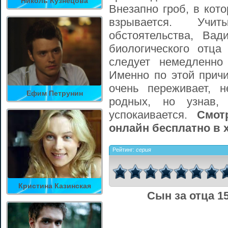
Николь Кузнецова
Внезапно гроб, в кот
взрывается. Учи
обстоятельства, Вад
биологического отца
следует немедленно
Именно по этой причи
очень переживает, 
Ефим Петрунин
родных, но узнав,
успокаивается.
Смот
онлайн бесплатно в 
Рейтинг:
серия
Кристина Казинская
Сын за отца 1