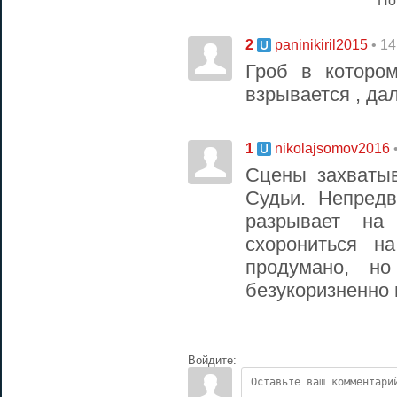
По
2
• 1
paninikiril2015
Гроб в которо
взрывается , да
1
nikolajsomov2016
Сцены захваты
Судьи. Непред
разрывает на
схорониться н
продумано, н
безукоризненно 
Войдите: